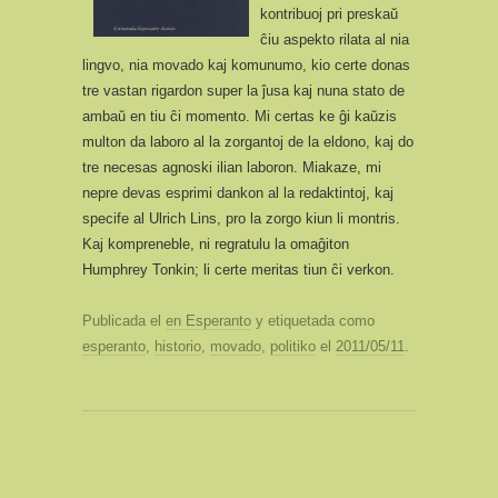
kontribuoj pri preskaŭ
ĉiu aspekto rilata al nia
lingvo, nia movado kaj komunumo, kio certe donas
tre vastan rigardon super la ĵusa kaj nuna stato de
ambaŭ en tiu ĉi momento. Mi certas ke ĝi kaŭzis
multon da laboro al la zorgantoj de la eldono, kaj do
tre necesas agnoski ilian laboron. Miakaze, mi
nepre devas esprimi dankon al la redaktintoj, kaj
specife al Ulrich Lins, pro la zorgo kiun li montris.
Kaj kompreneble, ni regratulu la omaĝiton
Humphrey Tonkin; li certe meritas tiun ĉi verkon.
Publicada el
en Esperanto
y etiquetada como
esperanto
,
historio
,
movado
,
politiko
el
2011/05/11
.