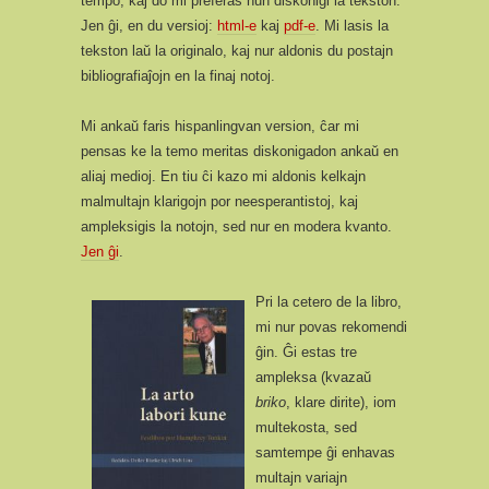
tempo, kaj do mi preferas nun diskonigi la tekston.
Jen ĝi, en du versioj:
html-e
kaj
pdf-e
. Mi lasis la
tekston laŭ la originalo, kaj nur aldonis du postajn
bibliografiaĵojn en la finaj notoj.
Mi ankaŭ faris hispanlingvan version, ĉar mi
pensas ke la temo meritas diskonigadon ankaŭ en
aliaj medioj. En tiu ĉi kazo mi aldonis kelkajn
malmultajn klarigojn por neesperantistoj, kaj
ampleksigis la notojn, sed nur en modera kvanto.
Jen ĝi
.
Pri la cetero de la libro,
mi nur povas rekomendi
ĝin. Ĝi estas tre
ampleksa (kvazaŭ
briko
, klare dirite), iom
multekosta, sed
samtempe ĝi enhavas
multajn variajn