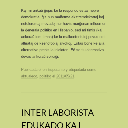
Kaj mi ankaŭ ĝojas ke la respondo estas nepre
demokratia: ĝis nun malferme ekstremdekstraj kaj
netoleremaj movadoj nur havis marĝenan influon en
la ĝenerala politiko en Hispanio, sed mi timis (kaj
ankoraŭ iom timas) ke la malkontentuloj povus esti
altirataj de ksenofobiaj alvokoj. Estas bone ke alia
alternativo prenis la iniciaton. Eĉ se tiu alternativo
devas ankoraŭ solidiĝi.
Publicada el
en Esperanto
y etiquetada como
aktualeco
,
politiko
el
2011/05/21
.
INTER LABORISTA
EDUKADO KAJ