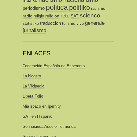
muziko
politica
politiko
periodismo
racismo
scienco
reto
radio
religión
SAT
religio
ĝenerale
traduccion
statistiko
turismo
vivo
ĵurnalismo
ENLACES
Federación Española de Esperanto
La blogeto
La Vikipedio
Libera Folio
Mia spaco en Ipernity
SAT en Hispanio
Sennacieca Asocio Tutmonda
Sobre el esperanto