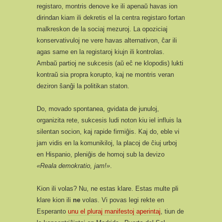
registaro, montris denove ke ili apenaŭ havas ion
dirindan kiam ili dekretis el la centra registaro fortan
malkreskon de la sociaj mezuroj. La opoziciaj
konservativuloj ne vere havas alternativon, ĉar ili
agas same en la registaroj kiujn ili kontrolas.
Ambaŭ partioj ne sukcesis (aŭ eĉ ne klopodis) lukti
kontraŭ sia propra korupto, kaj ne montris veran
deziron ŝanĝi la politikan staton.
Do, movado spontanea, gvidata de junuloj,
organizita rete, sukcesis ludi noton kiu iel influis la
silentan socion, kaj rapide firmiĝis. Kaj do, eble vi
jam vidis en la komunikiloj, la placoj de ĉiuj urboj
en Hispanio, pleniĝis de homoj sub la devizo
«Reala demokratio, jam!»
.
Kion ili volas? Nu, ne estas klare. Estas multe pli
klare kion ili
ne
volas. Vi povas legi rekte en
Esperanto
unu el pluraj manifestoj aperintaj
, tiun de