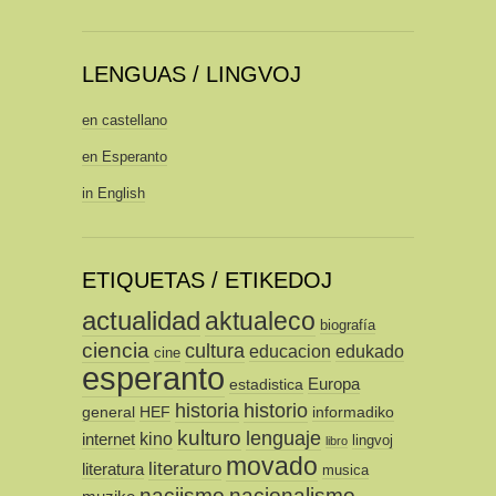
LENGUAS / LINGVOJ
en castellano
en Esperanto
in English
ETIQUETAS / ETIKEDOJ
actualidad
aktualeco
biografía
ciencia
cultura
educacion
edukado
cine
esperanto
Europa
estadistica
historia
historio
general
HEF
informadiko
kulturo
lenguaje
kino
internet
lingvoj
libro
movado
literaturo
literatura
musica
naciismo
nacionalismo