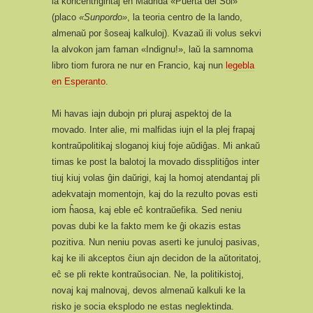
la koncentriĝintaj en Madrida «Puerta del Sol»
(placo
«Sunpordo»
, la teoria centro de la lando,
almenaŭ por ŝoseaj kalkuloj). Kvazaŭ ili volus sekvi
la alvokon jam faman «Indignu!», laŭ la samnoma
libro tiom furora ne nur en Francio, kaj nun
legebla
en Esperanto
.
Mi havas iajn dubojn pri pluraj aspektoj de la
movado. Inter alie, mi malfidas iujn el la plej frapaj
kontraŭpolitikaj sloganoj kiuj foje aŭdiĝas. Mi ankaŭ
timas ke post la balotoj la movado dissplitiĝos inter
tiuj kiuj volas ĝin daŭrigi, kaj la homoj atendantaj pli
adekvatajn momentojn, kaj do la rezulto povas esti
iom ĥaosa, kaj eble eĉ kontraŭefika. Sed neniu
povas dubi ke la fakto mem ke ĝi okazis estas
pozitiva. Nun neniu povas aserti ke junuloj pasivas,
kaj ke ili akceptos ĉiun ajn decidon de la aŭtoritatoj,
eĉ se pli rekte kontraŭsocian. Ne, la politikistoj,
novaj kaj malnovaj, devos almenaŭ kalkuli ke la
risko je socia eksplodo ne estas neglektinda.