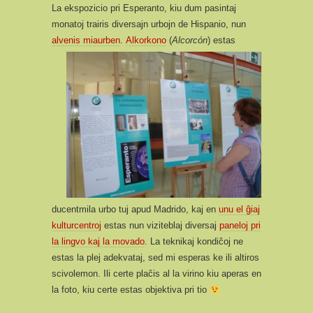
La ekspozicio pri Esperanto, kiu dum pasintaj
monatoj trairis diversajn urbojn de Hispanio, nun
alvenis miaurben
.
Alkorkono
(
Alcorcón
) estas
ducentmila urbo tuj apud Madrido, kaj en
unu el ĝiaj
kulturcentroj
estas nun viziteblaj diversaj
paneloj pri
la lingvo kaj la movado
. La teknikaj kondiĉoj ne
estas la plej adekvataj, sed mi esperas ke ili altiros
scivolemon. Ili certe plaĉis al la virino kiu aperas en
la foto, kiu certe estas objektiva pri tio