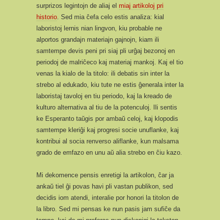
surprizos legintojn de aliaj el
miaj artikoloj pri
historio
. Sed mia ĉefa celo estis analiza: kial
laboristoj lernis nian lingvon, kiu probable ne
alportos grandajn materiajn gajnojn, kiam ili
samtempe devis peni pri siaj pli urĝaj bezonoj en
periodoj de malriĉeco kaj materiaj mankoj. Kaj el tio
venas la kialo de la titolo: ili debatis sin inter la
strebo al edukado, kiu tute ne estis ĝenerala inter la
laboristaj tavoloj en tiu periodo, kaj la kreado de
kulturo alternativa al tiu de la potenculoj. Ili sentis
ke Esperanto taŭgis por ambaŭ celoj, kaj klopodis
samtempe kleriĝi kaj progresi socie unuflanke, kaj
kontribui al socia renverso aliflanke, kun malsama
grado de emfazo en unu aŭ alia strebo en ĉiu kazo.
Mi dekomence pensis enretigi la artikolon, ĉar ja
ankaŭ tiel ĝi povas havi pli vastan publikon, sed
decidis iom atendi, interalie por honori la titolon de
la libro. Sed mi pensas ke nun pasis jam sufiĉe da