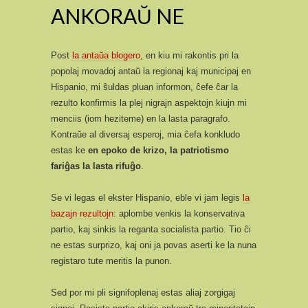
ANKORAŬ NE
Post
la antaŭa blogero
, en kiu mi rakontis pri la
popolaj movadoj antaŭ la regionaj kaj municipaj en
Hispanio, mi ŝuldas pluan informon, ĉefe ĉar la
rezulto konfirmis la plej nigrajn aspektojn kiujn mi
menciis (iom heziteme) en la lasta paragrafo.
Kontraŭe al diversaj esperoj, mia ĉefa konkludo
estas ke
en epoko de krizo, la patriotismo
fariĝas la lasta rifuĝo
.
Se vi legas el ekster Hispanio, eble vi jam legis
la
bazajn rezultojn
: aplombe venkis la konservativa
partio, kaj sinkis la reganta socialista partio. Tio ĉi
ne estas surprizo, kaj oni ja povas aserti ke la nuna
registaro tute meritis la punon.
Sed por mi pli signifoplenaj estas aliaj zorgigaj