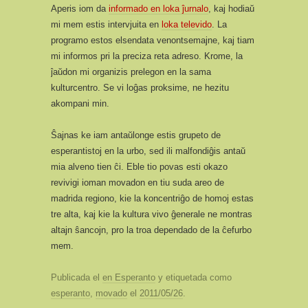
Aperis iom da
informado en loka ĵurnalo
, kaj hodiaŭ
mi mem estis intervjuita en
loka televido
. La
programo estos elsendata venontsemajne, kaj tiam
mi informos pri la preciza reta adreso. Krome, la
ĵaŭdon mi organizis prelegon en la sama
kulturcentro. Se vi loĝas proksime, ne hezitu
akompani min.
Ŝajnas ke iam antaŭlonge estis grupeto de
esperantistoj en la urbo, sed ili malfondiĝis antaŭ
mia alveno tien ĉi. Eble tio povas esti okazo
revivigi ioman movadon en tiu suda areo de
madrida regiono, kie la koncentriĝo de homoj estas
tre alta, kaj kie la kultura vivo ĝenerale ne montras
altajn ŝancojn, pro la troa dependado de la ĉefurbo
mem.
Publicada el
en Esperanto
y etiquetada como
esperanto
,
movado
el
2011/05/26
.