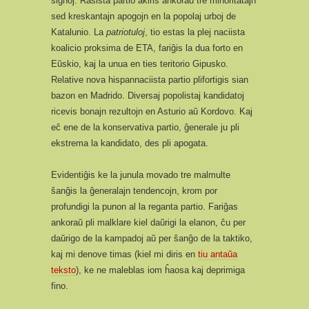
signoj. Rasista partio akiris ankoraŭ tre minoritatajn
sed kreskantajn apogojn en la popolaj urboj de
Katalunio. La
patriotuloj
, tio estas la plej naciista
koalicio proksima de ETA, fariĝis la dua forto en
Eŭskio, kaj la unua en ties teritorio Gipusko.
Relative nova hispannaciista partio plifortigis sian
bazon en Madrido. Diversaj popolistaj kandidatoj
ricevis bonajn rezultojn en Asturio aŭ Kordovo. Kaj
eĉ ene de la konservativa partio, ĝenerale ju pli
ekstrema la kandidato, des pli apogata.
Evidentiĝis ke la junula movado tre malmulte
ŝanĝis la ĝeneralajn tendencojn, krom por
profundigi la punon al la reganta partio. Fariĝas
ankoraŭ pli malklare kiel daŭrigi la elanon, ĉu per
daŭrigo de la kampadoj aŭ per ŝanĝo de la taktiko,
kaj mi denove timas (kiel mi diris en
tiu antaŭa
teksto
), ke ne maleblas iom ĥaosa kaj deprimiga
fino.