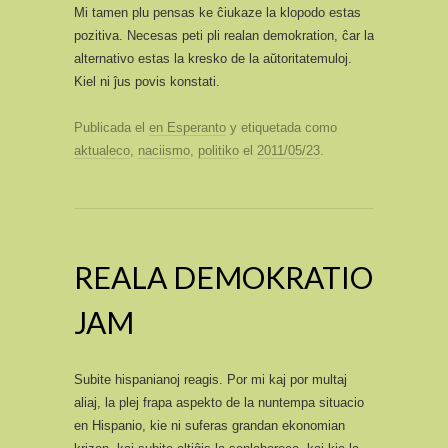
Mi tamen plu pensas ke ĉiukaze la klopodo estas
pozitiva. Necesas peti pli realan demokration, ĉar la
alternativo estas la kresko de la aŭtoritatemuloj.
Kiel ni ĵus povis konstati.
Publicada el
en Esperanto
y etiquetada como
aktualeco
,
naciismo
,
politiko
el
2011/05/23
.
REALA DEMOKRATIO
JAM
Subite hispanianoj reagis. Por mi kaj por multaj
aliaj, la plej frapa aspekto de la nuntempa situacio
en Hispanio, kie ni suferas grandan ekonomian