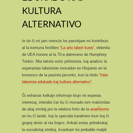
KULTURA
ALTERNATIVO
Ie tie ĉi mi jam menciis ke pasintjare mi kontribuis
al la komuna festlibro
“La arto labori kune”
, eldonita
de UEA honore al la 70-a datreveno de Humphrey
Tonkin. Mia teksto estis prihistoria, kaj analizis la
esperantan laboristan movadon en Hispanio en la
komenco de la pasinta jarcento, kun la titolo
“Inter
laborista edukado kaj kultura alternativo”
.
Ĝi enhavas kelkajn informojn kiujn mi esperas
interesaj, interalie ĉar tiu ĉi movado iom malsimilas
de aliaj similaj pro la relativa forto de la
anarĥiismo
en tiu ĉi lando, kaj la speciala karaktero kiun tiuj ĉi
grupoj donis al nia lingvo. Ankaŭ estas pritraktataj
la socialistaj streboj, kvankam tio probable malpli