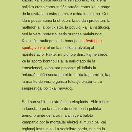
krizon, kaj subite altiĝis la senlaboreco, kaj kie la
politika etoso estas sufiĉe streĉa, estas ke la reago
de la civitanaro estis surprize milda kaj kalma. Oni
klare povas sensi la streĉon, la surdan proteston, la
malfidon al la politikistoj, la povuloj kaj la institucioj,
sed la veraj protestoj estis surprize malabundaj.
Kolektiĝis multege pli da homoj en
la festoj pro
sportaj venkoj
ol en la sindikataj alvokoj al
manifestacio. Fakte, mi plurfoje diris, kaj ne ŝerce,
ke la sporto kontribuis al la narkotado de la
konsciencoj, kvankam probable pli influis la
ankoraŭ sufiĉa socia protekto (ŝtata kaj familia), kaj
la manko de vera organiza teksaĵo ekster la tre
senprestiĝaj politikaj movadoj.
Sed nun subite tiu streĉiteco eksplodis. Eble influis
la konstato pri la manko de solvo en la politika
areno, pruvite de la tro malaltnivela balota
kampanjo por la morgaŭaj elektoj al municipaj kaj
regionaj institucioj. La socialista partio, nun en la