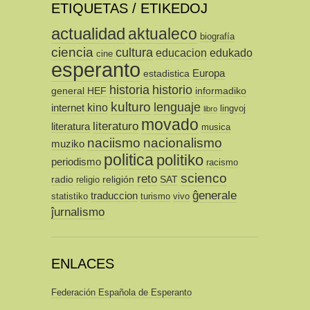
ETIQUETAS / ETIKEDOJ
actualidad
aktualeco
biografía
ciencia
cultura
educacion
edukado
cine
esperanto
Europa
estadistica
historia
historio
general
HEF
informadiko
kulturo
lenguaje
kino
internet
lingvoj
libro
movado
literaturo
literatura
musica
naciismo
nacionalismo
muziko
politica
politiko
periodismo
racismo
scienco
reto
radio
religión
SAT
religio
ĝenerale
traduccion
statistiko
turismo
vivo
ĵurnalismo
ENLACES
Federación Española de Esperanto