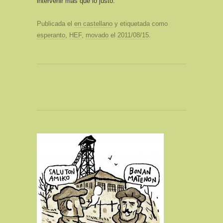
intervenir más que lo justo.
Publicada el
en castellano
y etiquetada como
esperanto
,
HEF
,
movado
el
2011/08/15
.