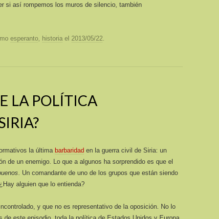
ver si así rompemos los muros de silencio, también
como
esperanto
,
historia
el
2013/05/22
.
E LA POLÍTICA
IRIA?
formativos la última
barbaridad
en la guerra civil de Siria: un
ón de un enemigo. Lo que a algunos ha sorprendido es que el
buenos
. Un comandante de uno de los grupos que están siendo
¿Hay alguien que lo entienda?
incontrolado, y que no es representativo de la oposición. No lo
s de este episodio, toda la política de Estados Unidos y Europa