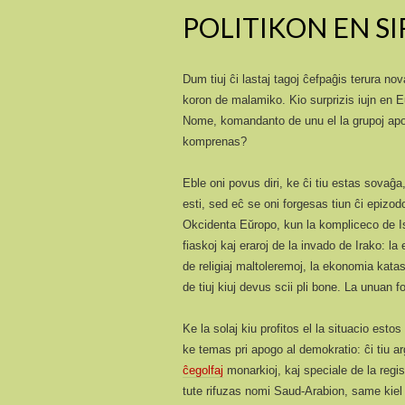
POLITIKON EN SI
Dum tiuj ĉi lastaj tagoj ĉefpaĝis terura novaĵ
koron de malamiko. Kio surprizis iujn en E
Nome, komandanto de unu el la grupoj apoga
komprenas?
Eble oni povus diri, ke ĉi tiu estas sovaĝ
esti, sed eĉ se oni forgesas tiun ĉi epizod
Okcidenta Eŭropo, kun la kompliceco de Is
fiaskoj kaj eraroj de la invado de Irako: la
de religiaj maltoleremoj, la ekonomia kata
de tiuj kiuj devus scii pli bone. La unuan f
Ke la solaj kiu profitos el la situacio esto
ke temas pri apogo al demokratio: ĉi tiu a
ĉegolfaj
monarkioj, kaj speciale de la regi
tute rifuzas nomi Saud-Arabion, same kiel