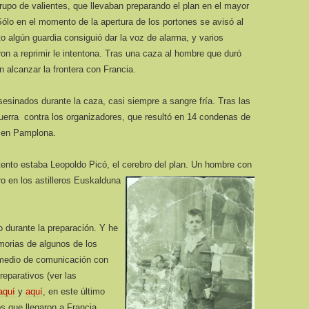
rupo de valientes, que llevaban preparando el plan en el mayor
ólo en el momento de la apertura de los portones se avisó al
o algún guardia consiguió dar la voz de alarma, y varios
on a reprimir le intentona. Tras una caza al hombre que duró
 alcanzar la frontera con Francia.
sesinados durante la caza, casi siempre a sangre fría. Tras las
uerra contra los organizadores, que resultó en 14 condenas de
o en Pamplona.
tento estaba Leopoldo Picó, el cerebro del plan.
Un hombre con
ero en los astilleros Euskalduna
o durante la preparación. Y he
morias de algunos de los
o medio de comunicación con
eparativos (ver las
aquí
y
aquí
, en este último
s que llegaron a Francia,