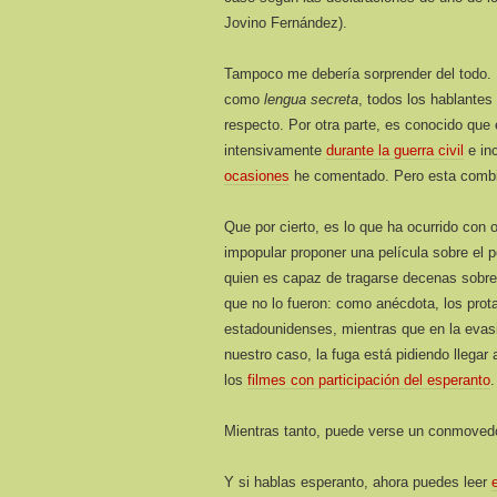
Jovino Fernández).
Tampoco me debería sorprender del todo. E
como
lengua secreta
, todos los hablantes
respecto. Por otra parte, es conocido que
intensivamente
durante la guerra civil
e in
ocasiones
he comentado. Pero esta combin
Que por cierto, es lo que ha ocurrido con
impopular proponer una película sobre el p
quien es capaz de tragarse decenas sobre 
que no lo fueron: como anécdota, los prot
estadounidenses, mientras que en la evasi
nuestro caso, la fuga está pidiendo llegar
los
filmes con participación del esperanto
.
Mientras tanto, puede verse un conmove
Y si hablas esperanto, ahora puedes leer