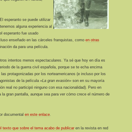
l esperanto se puede utilizar
 tenemos alguna experiencia al
 el esperanto fue usado
cluso enseñado en las cárceles franquistas, como
en otras
ación da para una película.
 otros intentos menos espectaculares. Ya sé que hoy en día es
eriodo de la guerra civil española, porque se te echa encima
las protagonizadas por los norteamericanos (e incluso por los
agonistas de la película
«La gran evasión»
son en su mayoría
ón real no participó ninguno con esa nacionalidad). Pero en
 a la gran pantalla, aunque sea para ver cómo crece el número de
dor documental
en este enlace
.
el texto que sobre el tema acabo de publicar
en la revista en red