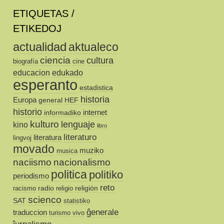
ETIQUETAS /
ETIKEDOJ
actualidad
aktualeco
ciencia
cultura
biografía
cine
educacion
edukado
esperanto
estadistica
historia
Europa
general
HEF
historio
internet
informadiko
kulturo
lenguaje
kino
libro
literaturo
literatura
lingvoj
movado
muziko
musica
naciismo
nacionalismo
politica
politiko
periodismo
reto
radio
religión
racismo
religio
scienco
SAT
statistiko
ĝenerale
traduccion
turismo
vivo
ĵurnalismo