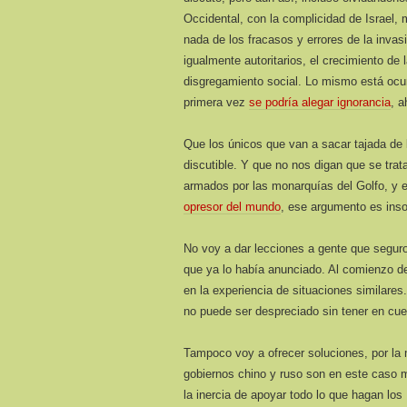
Occidental, con la complicidad de Israel
nada de los fracasos y errores de la invas
igualmente autoritarios, el crecimiento de l
disgregamiento social. Lo mismo está ocur
primera vez
se podría alegar ignorancia
, a
Que los únicos que van a sacar tajada de 
discutible. Y que no nos digan que se tra
armados por las monarquías del Golfo, y 
opresor del mundo
, ese argumento es inso
No voy a dar lecciones a gente que segur
que ya lo había anunciado. Al comienzo de
en la experiencia de situaciones similare
no puede ser despreciado sin tener en cuen
Tampoco voy a ofrecer soluciones, por la 
gobiernos chino y ruso son en este caso 
la inercia de apoyar todo lo que hagan los