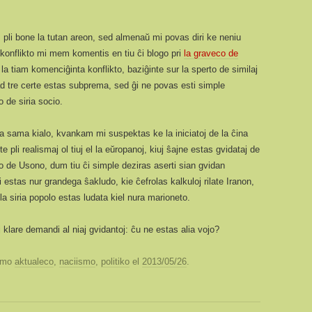
s pli bone la tutan areon, sed almenaŭ mi povas diri ke neniu
 konflikto mi mem komentis en tiu ĉi blogo pri
la graveco de
la tiam komenciĝinta konflikto, baziĝinte sur la sperto de similaj
d tre certe estas subprema, sed ĝi ne povas esti simple
de siria socio.
a sama kialo, kvankam mi suspektas ke la iniciatoj de la ĉina
e pli realismaj ol tiuj el la eŭropanoj, kiuj ŝajne estas gvidataj de
iko de Usono, dum tiu ĉi simple deziras aserti sian gvidan
 estas nur grandega ŝakludo, kie ĉefrolas kalkuloj rilate Iranon,
la siria popolo estas ludata kiel nura marioneto.
j klare demandi al niaj gvidantoj: ĉu ne estas alia vojo?
como
aktualeco
,
naciismo
,
politiko
el
2013/05/26
.