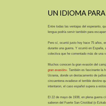
UN IDIOMA PARA
Entre todas las ventajas del esperanto, q
lengua podría servir también para escapars
Pero sí, ocurrió justo hoy hace 75 años, e
durante una guerra. Y ocurrió en España,
colectiva que he comentado más de una ve
Muchos conocen la gran evasión del campo 
gran evasión»
. También es fascinante la h
Ucrania, donde un destacamento de judíos 
cincuentena evadiese el terrible destino 
intentaron, el caso español supera a estos
El 22 de mayo de 1938, en plena guerra civ
salieron del Fuerte San Cristóbal (o Ezka