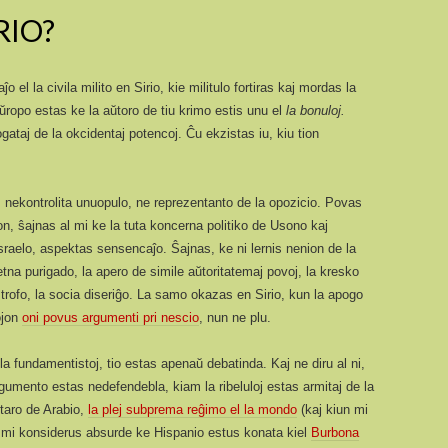
RIO?
o el la civila milito en Sirio, kie militulo fortiras kaj mordas la
ŭropo estas ke la aŭtoro de tiu krimo estis unu el
la bonuloj.
taj de la okcidentaj potencoj. Ĉu ekzistas iu, kiu tion
a, nekontrolita unuopulo, ne reprezentanto de la opozicio. Povas
on, ŝajnas al mi ke la tuta koncerna politiko de Usono kaj
raelo, aspektas sensencaĵo. Ŝajnas, ke ni lernis nenion de la
 etna purigado, la apero de simile aŭtoritatemaj povoj, la kresko
strofo, la socia diseriĝo. La samo okazas en Sirio, kun la apogo
ojon
oni povus argumenti pri nescio
, nun ne plu.
s la fundamentistoj, tio estas apenaŭ debatinda. Kaj ne diru al ni,
rgumento estas nedefendebla, kiam la ribeluloj estas armitaj de la
staro de Arabio,
la plej subprema reĝimo el la mondo
(kaj kiun mi
 mi konsiderus absurde ke Hispanio estus konata kiel
Burbona