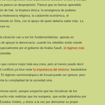
, me parece un despropósito. Parece que no hemos aprendido
ión de Irak: la limpieza étnica, la emergencia de poderes
a intolerancia religiosa, la catástrofe económica, el
riendo en Siria, con el apoyo de quien debería saber más. La
hora no.
la situación van a ser los fundamentalistas, apenas es
ta de apoyar la democracia: cuando los rebeldes están siendo
especialmente por el gobierno de Arabia Saudí,
el régimen más
stenible.
o que conoce mejor toda esa zona, pero al menos puedo decir
l conflicto ya hice notar
la importancia del etnismo
, basándome
s. El régimen semimonárquico de Assad puede ser opresor, pero
ta la complejidad de la sociedad siria.
misma razón, aunque sospecho que las iniciativas de los
mucho más realistas que los europeos, que están guiándose por
 Estados Unidos, y éstos a la vez por demostrar su propio