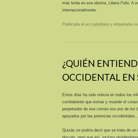
más leída en ese idioma,
Libera Folio
. A 
internacionalmente.
Publicada el
en castellano
y etiquetada 
¿QUIÉN ENTIEND
OCCIDENTAL EN S
Estos días ha sido noticia en todos los in
combatiente que extrae y muerde el coraz
perpetrador de ese crimen era uno de
los 
apoyados por las potencias occidentales. 
Quizás se podría decir que se trata de un 
discuto, pero aun así, incluso olvidándono