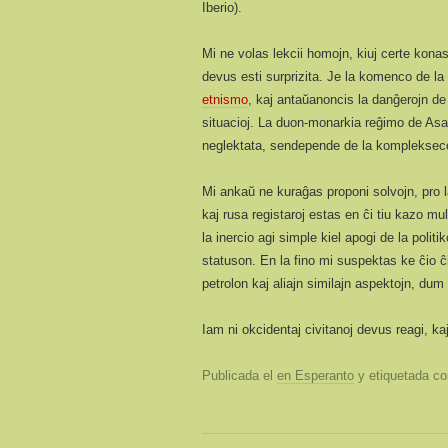
Iberio).
Mi ne volas lekcii homojn, kiuj certe kona
devus esti surprizita. Je la komenco de la
etnismo
, kaj antaŭanoncis la danĝerojn de 
situacioj. La duon-monarkia reĝimo de Asa
neglektata, sendepende de la komplekseco 
Mi ankaŭ ne kuraĝas proponi solvojn, pro l
kaj rusa registaroj estas en ĉi tiu kazo mult
la inercio agi simple kiel apogi de la polit
statuson. En la fino mi suspektas ke ĉio ĉi
petrolon kaj aliajn similajn aspektojn, dum 
Iam ni okcidentaj civitanoj devus reagi, ka
Publicada el
en Esperanto
y etiquetada 