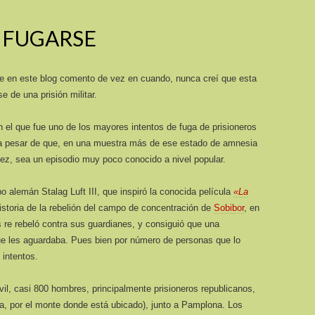
 FUGARSE
ue en este blog comento de vez en cuando, nunca creí que esta
e de una prisión militar.
n el que fue uno de los mayores intentos de fuga de prisioneros
 a pesar de que, en una muestra más de ese estado de amnesia
z, sea un episodio muy poco conocido a nivel popular.
alemán Stalag Luft III, que inspiró la conocida película
«La
istoria de la rebelión del campo de concentración de
Sobibor
, en
re rebeló contra sus guardianes, y consiguió que una
que les aguardaba. Pues bien por número de personas que lo
 intentos.
il, casi 800 hombres, principalmente prisioneros republicanos,
ba, por el monte donde está ubicado), junto a Pamplona. Los