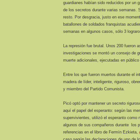
guardianes habían sido reducidos por un g
de los secretos durante varias semanas. S
resto. Por desgracia, justo en ese moment
batallones de soldados franquistas acudier
semanas en algunos casos, sólo 3 lograron
La represión fue brutal. Unos 200 fueron a
investigaciones se montó un consejo de g
muerte adicionales, ejecutadas en públic
Entre los que fueron muertos durante el in
madera de líder, inteligente, riguroso, obr
y miembro del Partido Comunista.
Picó optó por mantener un secreto riguros
aquí el papel del esperanto: según las me
supervivientes, utilizó el esperanto com
algunos de sus compañeros durante los pr
referencias en el libro de Fermín Ezkieta,
caso según las declaraciones de uno de lo