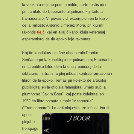
la venkinta reĝimo post la milito, certe restis ideo
pri tiu rilato de Esperanto al judismo kaj ĉefe al
framasonaro. Vi povas vidi ekzemplon en la kazo
de la militisto Antonio Jiménez Mora, pri kiu mi
rakontis
tie ĉi
kaj en aliaj ĉikanoj kiujn veteranaj
esperantistoj de tiu epoko foje rakontas.
Kaj tio kondukas nin fine al generalo Franko.
Serĉante pri la konektoj inter judismo kaj Esperanto
en la publika bildo dum la unuaj periodoj de la
diktaturo, mi trafis la plej influan kontraŭframasonan
libron de la epoko. Temas pri kolekto de artikoloj
publikigitaj en la oficiala falangista ĵurnalo sub la
plumnomo “Jakim Boor”, kaj poste kolektitaj en
1952 en libro nomata simple “Masonería”
(“Framasonaro”).
La artikoloj estis tre influaj, ĉar ili
aperis
plejofte
frontpaĝe,