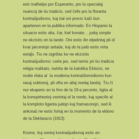
esti malhelpo por Esperanto, pro la specialaj
nuancoj de tiu tradicio, sed ĉefe pro la floranta
kontraŭjudismo, kaj tial oni provis kaŝi tiun
apartenon en la publika informado. En Hispanio la
situacio estis alia, ĉar, kiel konate… judoj simple
ne ekzistis en la lando. Oni estis ilin elpelintaj pli ol
kvar jarcentojn antaŭe, kaj do la judo estis mita
estaĵo. Tio ne signifas ke ne ekzistis
kontraŭjudismo: certe jes, sed temis pri tiu tradicia
religia malŝato, nutrita de la katolika Eklezio, ne
multe rilata al la moderna kontraŭŝemidismo kun
rasaj subtonoj, pli ofta en aliaj nordaj landoj. Tiu ĉi
nur ekaperis en la fino de la 19-a jarcento, ligita al
la konspirteorioj venintaj el la nordo, kaj specife al
la komploto liganta judojn kaj framasonojn, sed ili
ankoraŭ ne estis fortaj en la momento de la eldono
de la Deklaracio (1913).
Krome, tiuj sentoj kontraŭjudismaj estis en