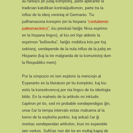
aŭ fantazii pri judaj komplotoj, parte aplikante la
tradician katolikan kontraŭjudismon, parte tra la
influo de la ideoj venintaj el Germanio. Tiu
judframasona konspiro (en la hispana
“contubernio
judeomasónico
”
, kiu preskaŭ fariĝis fiksa esprimo
en la hispana lingvo), al kiu oni foje aldonis la
esprimon “bolŝevika”, fariĝis mobiliza krio por tiuj
sektoroj, sendepende de la nula influo de la judoj en
Hispanio (kaj la tre malgranda de la komunistoj dum
la Respubliko mem)
Por la simpozio mi iom esploris la menciojn al
Esperanto en la literaturo pri tiu komploto, kaj kiu
estis la konsekvencoj por nia lingvo de tiu ideologia
bildo. En la malneto de la artikolo mi inkludis
ĉapitron pri tio, sed mi probable sendependigos ĝin,
unue ĉar la tempa intervalo estas malsama al la
kerno de la esplorita punkto, kaj ankaŭ ĉar ĝi
meritas sendependan artikolon, kiun mi espereble
iam verkos. Sufiĉas nun diri ke en multaj kapoj de