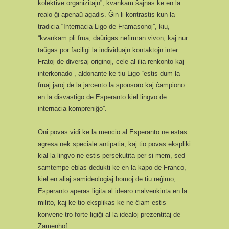
kolektive organizitajn”, kvankam ŝajnas ke en la
realo ĝi apenaŭ agadis. Ĝin li kontrastis kun la
tradicia “Internacia Ligo de Framasonoj”, kiu,
“kvankam pli frua, daŭrigas nefirman vivon, kaj nur
taŭgas por faciligi la individuajn kontaktojn inter
Fratoj de diversaj originoj, cele al ilia renkonto kaj
interkonado”, aldonante ke tiu Ligo “estis dum la
fruaj jaroj de la jarcento la sponsoro kaj ĉampiono
en la disvastigo de Esperanto kiel lingvo de
internacia kompreniĝo”.
Oni povas vidi ke la mencio al Esperanto ne estas
agresa nek speciale antipatia, kaj tio povas ekspliki
kial la lingvo ne estis persekutita per si mem, sed
samtempe eblas dedukti ke en la kapo de Franco,
kiel en aliaj samideologiaj homoj de tiu reĝimo,
Esperanto aperas ligita al idearo malvenkinta en la
milito, kaj ke tio eksplikas ke ne ĉiam estis
konvene tro forte ligiĝi al la idealoj prezentitaj de
Zamenhof.