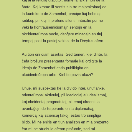
kaj al la religiaj disputoj, nome la laikismon de la
ŝtato. Kaj krome ili sentis sin tre malproksimaj de
la kunteksto de Zamenhof, precipe liaj hebreaj
radikoj, pri kiuj ili preferis silenti, interalie por ne
veki la kontraŭŝemidismajn sentojn en la
okcidenteŭropa socio, danĝere minacajn en tiuj
tempoj post la pasioj vekitaj de la Dreyfus-afero.
Aŭ tion oni ĉiam asertas. Sed tamen, kiel dirite, la
ĉefa broŝuro prezentanta formale kaj ordigite la
ideojn de Zamenhof estis publikigita en
okcidenteŭropa urbo. Kiel tio povis okazi?
Unue, mi suspektas ke la divido inter, unuflanke,
orienteŭropaj aktivuloj, pli ideologiaj aŭ idealismaj,
kaj okcidentaj pragmatuloj, pli emaj akcenti la
avantaĝojn de Esperanto en la diplomatiaj,
komercaj kaj sciencaj fakoj, estas tro simpliga
bildo. Mi ne eniris en tiun analizon en mia prezento,
ĉar mi ne studis la aferon profunde, sed mi