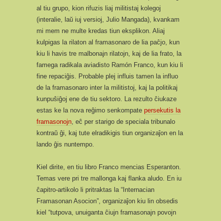
al tiu grupo, kion rifuzis liaj militistaj kolegoj
(interalie, laŭ iuj versioj, Julio Mangada), kvankam
mi mem ne multe kredas tiun eksplikon. Aliaj
kulpigas la rilaton al framasonaro de lia paĉjo, kun
kiu li havis tre malbonajn rilatojn, kaj de lia frato, la
famega radikala aviadisto Ramón Franco, kun kiu li
fine repaciĝis. Probable plej influis tamen la influo
de la framasonaro inter la militistoj, kaj la politikaj
kunpuŝiĝoj ene de tiu sektoro. La rezulto ĉiukaze
estas ke la nova reĝimo senkompate
persekutis la
framasonojn
, eĉ per starigo de speciala tribunalo
kontraŭ ĝi, kaj tute elradikigis tiun organizaĵon en la
lando ĝis nuntempo.
Kiel dirite, en tiu libro Franco mencias Esperanton.
Temas vere pri tre mallonga kaj flanka aludo. En iu
ĉapitro-artikolo li pritraktas la “Internacian
Framasonan Asocion”, organizaĵon kiu lin obsedis
kiel “tutpova, unuiganta ĉiujn framasonajn povojn