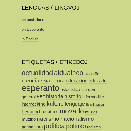
LENGUAS / LINGVOJ
en castellano
en Esperanto
in English
ETIQUETAS / ETIKEDOJ
actualidad
aktualeco
biografía
ciencia
cultura
educacion
edukado
cine
esperanto
Europa
estadistica
historia
historio
general
HEF
informadiko
kulturo
lenguaje
kino
internet
lingvoj
libro
movado
literaturo
literatura
musica
naciismo
nacionalismo
muziko
politica
politiko
periodismo
racismo