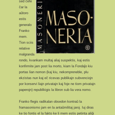
sed ĉefe
ĉar la
aŭtoro
estis
generalo
Franko
mem.
Tion sciis
relative
malgranda
rondo, kvankam multaj aliaj suspektis, kaj estis
konfirmite jam post lia morto, kiam la Fondaĵo kiu
portas lian nomon (kaj kiu, nekompreneble, plu
ekzistas nun kaj eĉ ricevas publikajn subvenciojn
por konservi liajn privatajn kaj foje ne tiom privatajn
paperojn) republikigis la libron sub lia vera nomo.
Franko flegis radikalan obsedon kontraŭ la
framasonismo jam en la antaŭmilitaj jaroj. Iuj diras
ke tio fontis el la fakto ke li mem estis petinta aliĝi