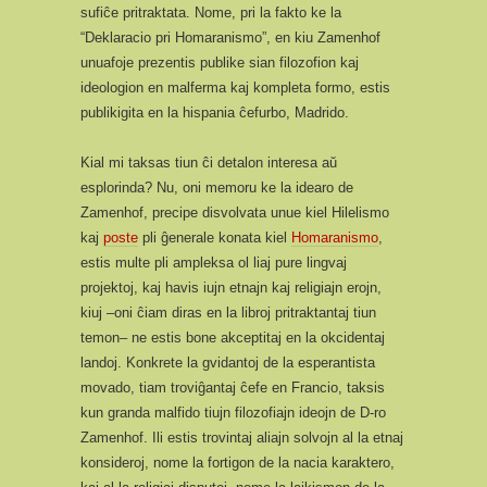
sufiĉe pritraktata. Nome, pri la fakto ke la
“Deklaracio pri Homaranismo”, en kiu Zamenhof
unuafoje prezentis publike sian filozofion kaj
ideologion en malferma kaj kompleta formo, estis
publikigita en la hispania ĉefurbo, Madrido.
Kial mi taksas tiun ĉi detalon interesa aŭ
esplorinda? Nu, oni memoru ke la idearo de
Zamenhof, precipe disvolvata unue kiel Hilelismo
kaj
poste
pli ĝenerale konata kiel
Homaranismo
,
estis multe pli ampleksa ol liaj pure lingvaj
projektoj, kaj havis iujn etnajn kaj religiajn erojn,
kiuj –oni ĉiam diras en la libroj pritraktantaj tiun
temon– ne estis bone akceptitaj en la okcidentaj
landoj. Konkrete la gvidantoj de la esperantista
movado, tiam troviĝantaj ĉefe en Francio, taksis
kun granda malfido tiujn filozofiajn ideojn de D-ro
Zamenhof. Ili estis trovintaj aliajn solvojn al la etnaj
konsideroj, nome la fortigon de la nacia karaktero,