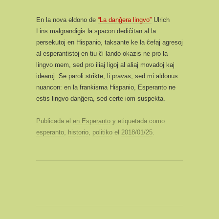
En la nova eldono de
“La danĝera lingvo”
Ulrich
Lins malgrandigis la spacon dediĉitan al la
persekutoj en Hispanio, taksante ke la ĉefaj agresoj
al esperantistoj en tiu ĉi lando okazis ne pro la
lingvo mem, sed pro iliaj ligoj al aliaj movadoj kaj
idearoj. Se paroli strikte, li pravas, sed mi aldonus
nuancon: en la frankisma Hispanio, Esperanto ne
estis lingvo danĝera, sed certe iom suspekta.
Publicada el
en Esperanto
y etiquetada como
esperanto
,
historio
,
politiko
el
2018/01/25
.