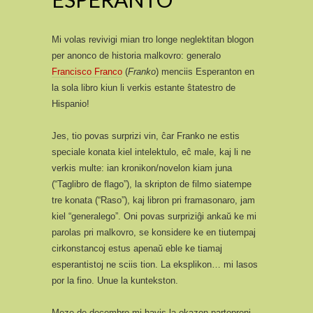
Mi volas revivigi mian tro longe neglektitan blogon
per anonco de historia malkovro: generalo
Francisco Franco
(
Franko
) menciis Esperanton en
la sola libro kiun li verkis estante ŝtatestro de
Hispanio!
Jes, tio povas surprizi vin, ĉar Franko ne estis
speciale konata kiel intelektulo, eĉ male, kaj li ne
verkis multe: ian kronikon/novelon kiam juna
(“Taglibro de flago”), la skripton de filmo siatempe
tre konata (“Raso”), kaj libron pri framasonaro, jam
kiel “generalego”. Oni povas surpriziĝi ankaŭ ke mi
parolas pri malkovro, se konsidere ke en tiutempaj
cirkonstancoj estus apenaŭ eble ke tiamaj
esperantistoj ne sciis tion. La eksplikon… mi lasos
por la fino. Unue la kuntekston.
Meze de decembro mi havis la okazon partopreni