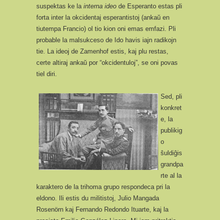
suspektas ke la
interna ideo
de Esperanto estas pli
forta inter la okcidentaj esperantistoj (ankaŭ en
tiutempa Francio) ol tio kion oni emas emfazi. Pli
probable la malsukceso de Ido havis iajn radikojn
tie. La ideoj de Zamenhof estis, kaj plu restas,
certe altiraj ankaŭ por “okcidentuloj”, se oni povas
tiel diri.
Sed, pli
konkret
e, la
publikig
o
ŝuldiĝis
grandpa
rte al la
karaktero de la trihoma grupo respondeca pri la
eldono. Ili estis du militistoj, Julio Mangada
Rosenörn kaj Fernando Redondo Ituarte, kaj la