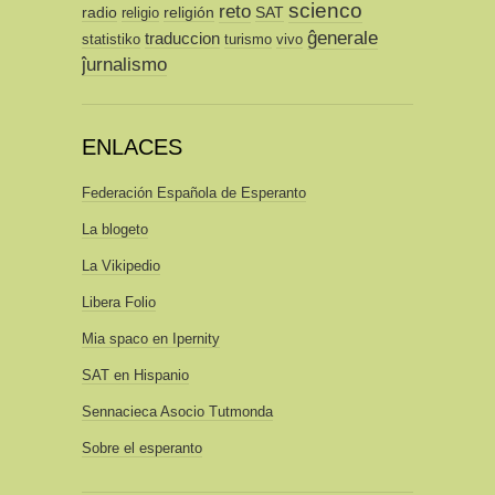
scienco
reto
radio
religión
SAT
religio
ĝenerale
traduccion
statistiko
turismo
vivo
ĵurnalismo
ENLACES
Federación Española de Esperanto
La blogeto
La Vikipedio
Libera Folio
Mia spaco en Ipernity
SAT en Hispanio
Sennacieca Asocio Tutmonda
Sobre el esperanto