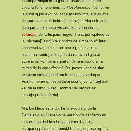
tiutempa Hispanio plejparte kontraŭbatalitaj pro
specifa fenomeno nomata
filosefardismo
. Nome, en
la antaŭaj jardekoj oni estis malkovrinta la pluvivon
de komunumoj de hebreoj elpelitaj el Hispanio, kiuj
dum jarcentoj konservis arkaikan varianton (la
sefardan
) de la hispana lingvo. Tiu ŝajna lojaleco de
la “hispanaj” judoj kreis ondon de simpatio eĉ inter
konservativaj tradiciemaj tavoloj, inter kiuj la
naciismaj sentoj vekitaj de tiu retrovita ligiteco
superis aŭ kompensis parton de la malŝato al la
religio de la
dimortigintoj
. Oni povas konstati tiun
relativan simpation eĉ en la menciitaj verkoj de
Franko, nome en respektivaj scenoj de la “Taglibro”
kaj de la filmo “Raso”, montrantaj ambiguajn
sentojn pri la sefardoj.
Mia konkludo estis do, ke la eldonistoj de la
Deklaracio en Hispanio ne antaŭvidis danĝeron en
la publikigo de filozofio kiu por multaj aliaj
eŭropanoj povus esti konektitita al judaj aspiroj. Eĉ