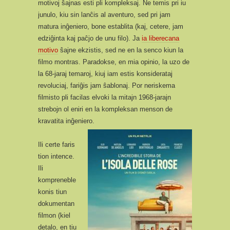
motivoj ŝajnas esti pli kompleksaj. Ne temis pri iu
junulo, kiu sin lanĉis al aventuro, sed pri jam
matura inĝeniero, bone establita (kaj, cetere, jam
edziĝinta kaj paĉjo de unu filo). Ja
ia liberecana
motivo
ŝajne ekzistis, sed ne en la senco kiun la
filmo montras. Paradokse, en mia opinio, la uzo de
la 68-jaraj temaroj, kiuj iam estis konsiderataj
revoluciaj, fariĝis jam ŝablonaj. Por neriskema
filmisto pli facilas elvoki la mitajn 1968-jarajn
strebojn ol eniri en la kompleksan menson de
kravatita inĝeniero.
Ili certe faris
tion intence.
Ili
kompreneble
konis tiun
dokumentan
filmon (kiel
detalo, en tiu