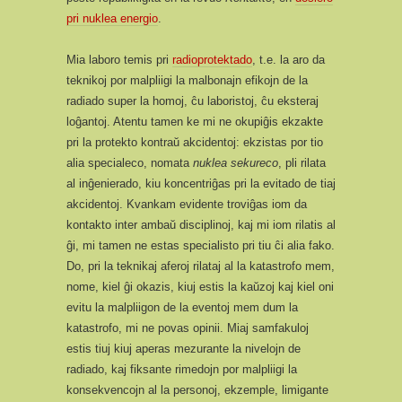
pri nuklea energio
.
Mia laboro temis pri
radioprotektado
, t.e. la aro da
teknikoj por malpliigi la malbonajn efikojn de la
radiado super la homoj, ĉu laboristoj, ĉu eksteraj
loĝantoj. Atentu tamen ke mi ne okupiĝis ekzakte
pri la protekto kontraŭ akcidentoj: ekzistas por tio
alia specialeco, nomata
nuklea sekureco
, pli rilata
al inĝenierado, kiu koncentriĝas pri la evitado de tiaj
akcidentoj. Kvankam evidente troviĝas iom da
kontakto inter ambaŭ disciplinoj, kaj mi iom rilatis al
ĝi, mi tamen ne estas specialisto pri tiu ĉi alia fako.
Do, pri la teknikaj aferoj rilataj al la katastrofo mem,
nome, kiel ĝi okazis, kiuj estis la kaŭzoj kaj kiel oni
evitu la malpliigon de la eventoj mem dum la
katastrofo, mi ne povas opinii. Miaj samfakuloj
estis tiuj kiuj aperas mezurante la nivelojn de
radiado, kaj fiksante rimedojn por malpliigi la
konsekvencojn al la personoj, ekzemple, limigante