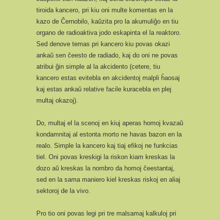
tiroida kancero, pri kiu oni multe komentas en la
kazo de Ĉernobilo, kaŭzita pro la akumuliĝo en tiu
organo de radioaktiva jodo eskapinta el la reaktoro.
Sed denove temas pri kancero kiu povas okazi
ankaŭ sen ĉeesto de radiado, kaj do oni ne povas
atribui ĝin simple al la akcidento (cetere, tiu
kancero estas evitebla en akcidentoj malpli ĥaosaj
kaj estas ankaŭ relative facile kuracebla en plej
multaj okazoj).
Do, multaj el la scenoj en kiuj aperas homoj kvazaŭ
kondamnitaj al estonta morto ne havas bazon en la
realo. Simple la kancero kaj tiaj efikoj ne funkcias
tiel. Oni povas kreskigi la riskon kiam kreskas la
dozo aŭ kreskas la nombro da homoj ĉeestantaj,
sed en la sama maniero kiel kreskas riskoj en aliaj
sektoroj de la vivo.
Pro tio oni povas legi pri tre malsamaj kalkuloj pri