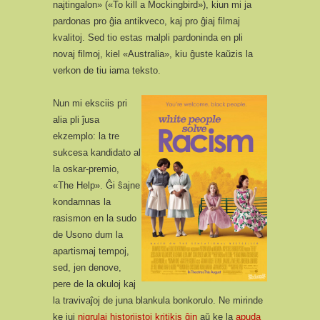
najtingalon» («To kill a Mockingbird»), kiun mi ja
pardonas pro ĝia antikveco, kaj pro ĝiaj filmaj
kvalitoj. Sed tio estas malpli pardoninda en pli
novaj filmoj, kiel «Australia», kiu ĝuste kaŭzis la
verkon de tiu iama teksto.
Nun mi eksciis pri
alia pli ĵusa
ekzemplo: la tre
sukcesa kandidato al
la oskar-premio,
«The Help». Ĝi ŝajne
kondamnas la
rasismon en la sudo
de Usono dum la
apartismaj tempoj,
sed, jen denove,
pere de la okuloj kaj
la travivaĵoj de juna blankula bonkorulo. Ne mirinde
ke iuj
nigrulaj historiistoj kritikis ĝin
aŭ ke la
apuda