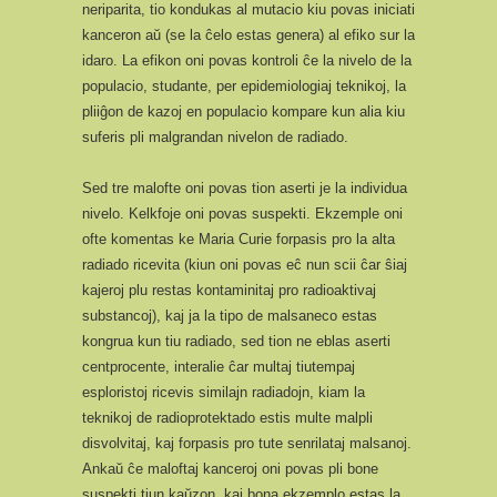
neriparita, tio kondukas al mutacio kiu povas iniciati
kanceron aŭ (se la ĉelo estas genera) al efiko sur la
idaro. La efikon oni povas kontroli ĉe la nivelo de la
populacio, studante, per epidemiologiaj teknikoj, la
pliiĝon de kazoj en populacio kompare kun alia kiu
suferis pli malgrandan nivelon de radiado.
Sed tre malofte oni povas tion aserti je la individua
nivelo. Kelkfoje oni povas suspekti. Ekzemple oni
ofte komentas ke Maria Curie forpasis pro la alta
radiado ricevita (kiun oni povas eĉ nun scii ĉar ŝiaj
kajeroj plu restas kontaminitaj pro radioaktivaj
substancoj), kaj ja la tipo de malsaneco estas
kongrua kun tiu radiado, sed tion ne eblas aserti
centprocente, interalie ĉar multaj tiutempaj
esploristoj ricevis similajn radiadojn, kiam la
teknikoj de radioprotektado estis multe malpli
disvolvitaj, kaj forpasis pro tute senrilataj malsanoj.
Ankaŭ ĉe maloftaj kanceroj oni povas pli bone
suspekti tiun kaŭzon, kaj bona ekzemplo estas la