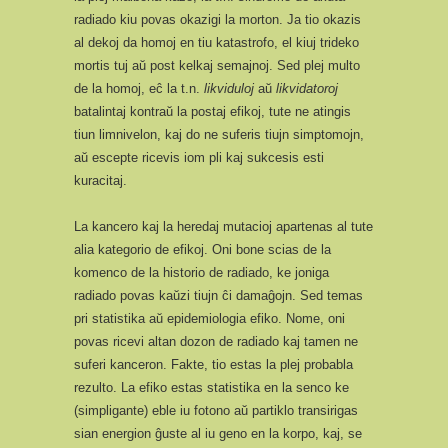
radiado kiu povas okazigi la morton. Ja tio okazis
al dekoj da homoj en tiu katastrofo, el kiuj trideko
mortis tuj aŭ post kelkaj semajnoj. Sed plej multo
de la homoj, eĉ la t.n.
likviduloj
aŭ
likvidatoroj
batalintaj kontraŭ la postaj efikoj, tute ne atingis
tiun limnivelon, kaj do ne suferis tiujn simptomojn,
aŭ escepte ricevis iom pli kaj sukcesis esti
kuracitaj.
La kancero kaj la heredaj mutacioj apartenas al tute
alia kategorio de efikoj. Oni bone scias de la
komenco de la historio de radiado, ke joniga
radiado povas kaŭzi tiujn ĉi damaĝojn. Sed temas
pri statistika aŭ epidemiologia efiko. Nome, oni
povas ricevi altan dozon de radiado kaj tamen ne
suferi kanceron. Fakte, tio estas la plej probabla
rezulto. La efiko estas statistika en la senco ke
(simpligante) eble iu fotono aŭ partiklo transirigas
sian energion ĝuste al iu geno en la korpo, kaj, se