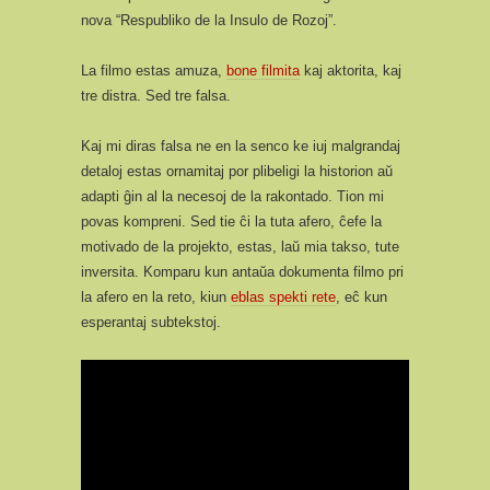
nova “Respubliko de la Insulo de Rozoj”.
La filmo estas amuza,
bone filmita
kaj aktorita, kaj
tre distra. Sed tre falsa.
Kaj mi diras falsa ne en la senco ke iuj malgrandaj
detaloj estas ornamitaj por plibeligi la historion aŭ
adapti ĝin al la necesoj de la rakontado. Tion mi
povas kompreni. Sed tie ĉi la tuta afero, ĉefe la
motivado de la projekto, estas, laŭ mia takso, tute
inversita. Komparu kun antaŭa dokumenta filmo pri
la afero en la reto, kiun
eblas spekti rete
, eĉ kun
esperantaj subtekstoj.