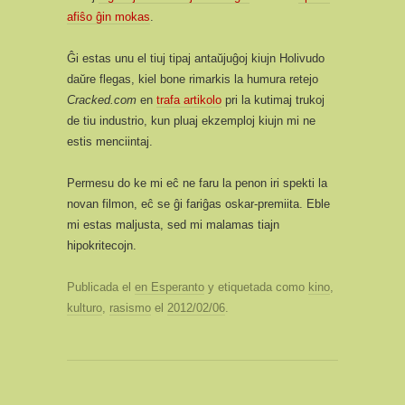
afiŝo ĝin mokas
.
Ĝi estas unu el tiuj tipaj antaŭjuĝoj kiujn Holivudo
daŭre flegas, kiel bone rimarkis la humura retejo
Cracked.com
en
trafa artikolo
pri la kutimaj trukoj
de tiu industrio, kun pluaj ekzemploj kiujn mi ne
estis menciintaj.
Permesu do ke mi eĉ ne faru la penon iri spekti la
novan filmon, eĉ se ĝi fariĝas oskar-premiita. Eble
mi estas maljusta, sed mi malamas tiajn
hipokritecojn.
Publicada el
en Esperanto
y etiquetada como
kino
,
kulturo
,
rasismo
el
2012/02/06
.