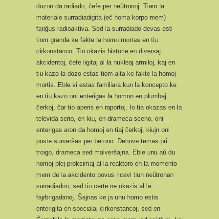
dozon da radiado, ĉefe per neŭtronoj. Tiam la
materialo surradiadigita (eĉ homa korpo mem)
fariĝus radioaktiva. Sed la surradiado devas esti
tiom granda ke fakte la homo mortas en tiu
cirkonstanco. Tio okazis historie en diversaj
akcidentoj, ĉefe ligitaj al la nukleaj armiloj, kaj en
tiu kazo la dozo estas tiom alta ke fakte la homoj
mortis. Eble vi estas familiara kun la koncepto ke
en tiu kazo oni enterigas la homon en plumbaj
ĉerkoj, ĉar tio aperis en raportoj. Io tia okazas en la
televida serio, en kiu, en drameca sceno, oni
enterigas aron da homoj en tiaj ĉerkoj, kiujn oni
poste surverŝas per betono. Denove temas pri
troigo, drameca sed malverŝajna. Eble unu aŭ du
homoj plej proksimaj al la reaktoro en la momento
mem de la akcidento povus ricevi tiun neŭtronan
surradiadon, sed tio certe ne okazis al la
fajrbrigadanoj. Ŝajnas ke ja unu homo estis
enterigita en specialaj cirkonstancoj, sed en