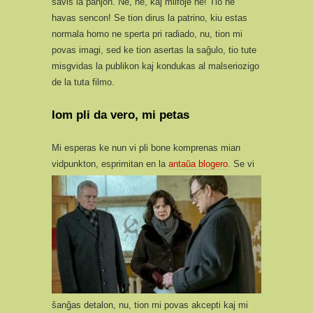
savis la panjon. Ne, ne, kaj milfoje ne! Tio ne
havas sencon! Se tion dirus la patrino, kiu estas
normala homo ne sperta pri radiado, nu, tion mi
povas imagi, sed ke tion asertas la saĝulo, tio tute
misgvidas la publikon kaj kondukas al malseriozigo
de la tuta filmo.
Iom pli da vero, mi petas
Mi esperas ke nun vi pli bone komprenas mian
vidpunkton, esprimitan en la
antaŭa blogero
.
Se vi
ŝanĝas detalon, nu, tion mi povas akcepti kaj mi