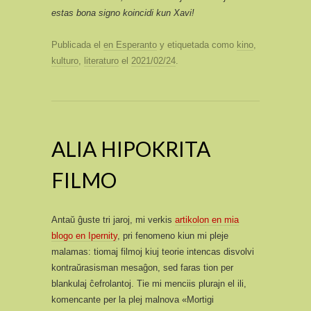
estas bona signo koincidi kun Xavi!
Publicada el
en Esperanto
y etiquetada como
kino
,
kulturo
,
literaturo
el
2021/02/24
.
ALIA HIPOKRITA
FILMO
Antaŭ ĝuste tri jaroj, mi verkis
artikolon en mia
blogo en Ipernity
, pri fenomeno kiun mi pleje
malamas: tiomaj filmoj kiuj teorie intencas disvolvi
kontraŭrasisman mesaĝon, sed faras tion per
blankulaj ĉefrolantoj. Tie mi menciis plurajn el ili,
komencante per la plej malnova «Mortigi