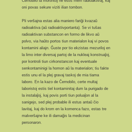
Ĉernobilo la mortintoj ne estis mem radioaktivaj, kaj
oni povas sekure viziti ilian tombon.
Pli verŝajna estas alia maniero fariĝi kvazaŭ
radioaktiva (aŭ radioaktivportanta). Se vi tuŝas
radioaktivan substancon en formo de likvo aŭ
polvo, via haŭto portos tiun materialon kaj vi povos
kontamini aliajn. Ĝuste por tio ekzistas mezuriloj en
la limo inter diversaj partoj de la nukleaj konstruaĵoj,
por kontroli tiun cirkonstancon kaj eventuale
senkontaminigi la homon aŭ la materialon; tiu fakte
estis unu el la plej gravaj taskoj de mia tiama
laboro. En la kazo de Ĉernobilo, certe multaj
laboristoj estis tiel kontaminitaj dum la purigado de
la instalaĵoj, kaj povis porti tiun poluaĵon al la
sanigejo, sed plej probable ili estus antaŭ ĉio
lavitaj, kaj do krom en la komenca fazo, estas tre
malverŝajne ke ili damaĝis la medicinan
personaron.