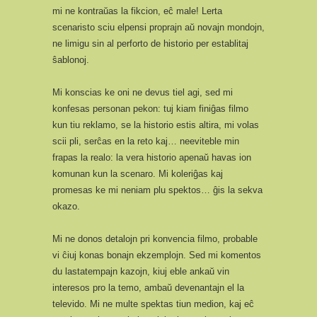
mi ne kontraŭas la fikcion, eĉ male! Lerta
scenaristo sciu elpensi proprajn aŭ novajn mondojn,
ne limigu sin al perforto de historio per establitaj
ŝablonoj.
Mi konscias ke oni ne devus tiel agi, sed mi
konfesas personan pekon: tuj kiam finiĝas filmo
kun tiu reklamo, se la historio estis altira, mi volas
scii pli, serĉas en la reto kaj… neeviteble min
frapas la realo: la vera historio apenaŭ havas ion
komunan kun la scenaro. Mi koleriĝas kaj
promesas ke mi neniam plu spektos… ĝis la sekva
okazo.
Mi ne donos detalojn pri konvencia filmo, probable
vi ĉiuj konas bonajn ekzemplojn. Sed mi komentos
du lastatempajn kazojn, kiuj eble ankaŭ vin
interesos pro la temo, ambaŭ devenantajn el la
televido. Mi ne multe spektas tiun medion, kaj eĉ