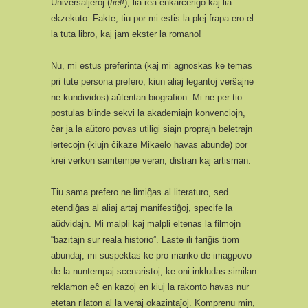
Universaljeroj (
tiel!
), lia rea enkarcerigo kaj lia
ekzekuto. Fakte, tiu por mi estis la plej frapa ero el
la tuta libro, kaj jam ekster la romano!
Nu, mi estus preferinta (kaj mi agnoskas ke temas
pri tute persona prefero, kiun aliaj legantoj verŝajne
ne kundividos) aŭtentan biografion. Mi ne per tio
postulas blinde sekvi la akademiajn konvenciojn,
ĉar ja la aŭtoro povas utiligi siajn proprajn beletrajn
lertecojn (kiujn ĉikaze Mikaelo havas abunde) por
krei verkon samtempe veran, distran kaj artisman.
Tiu sama prefero ne limiĝas al literaturo, sed
etendiĝas al aliaj artaj manifestiĝoj, specife la
aŭdvidajn. Mi malpli kaj malpli eltenas la filmojn
“bazitajn sur reala historio”. Laste ili fariĝis tiom
abundaj, mi suspektas ke pro manko de imagpovo
de la nuntempaj scenaristoj, ke oni inkludas similan
reklamon eĉ en kazoj en kiuj la rakonto havas nur
etetan rilaton al la veraj okazintaĵoj. Komprenu min,