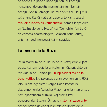
ne abonas la pagajn kanalojn tiom sukcesajn
nuntempe, do spektis malmultajn tiujn famajn
seriojn. Sed mi aranĝis, ke mi spektis du, kiuj min
tuŝis, unu ĉar ĝi rilatis al Esperanto kaj la alia al
mia iama laboro en kerncentraloj
: temas respektive
pri “La Insulo de la Rozoj” kaj “Ĉernobilo” (pri tiu ĉi
en venonta aparta blogero). Ambaŭ bone faritaj,
artismaj, sed mensogaj kaj misgvidaj.
La Insulo de la Rozoj
Pri la aventuro de la Insulo de la Rozoj eble vi jam
scias, kaj jam legis la artikolojn pri ĝia pritrakto en
televida serio. Temas pri
unuepizoda filmo en la
ĉeno Netflix
, kiu rakontas veran eventon en la 60aj
jaroj, kiam inĝeniero Giorgio Rosa konstruis
platformon en la Adriatika Maro, for el la marsurfaco
tiam apartenanta al Italio, kaj provis krei
sendependan ŝtaton. Ĝi havis
rilaton al Esperanto
,
ĉar oni provis deklari tiun ĉi oficiala lingvo de la