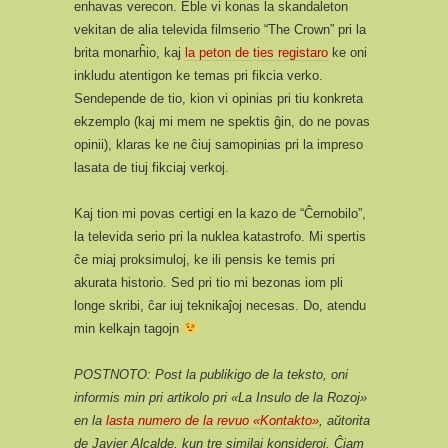
enhavas verecon. Eble vi konas la skandaleton
vekitan de alia televida filmserio “The Crown” pri la
brita monarĥio, kaj
la peton de ties registaro
ke oni
inkludu atentigon ke temas pri fikcia verko.
Sendepende de tio, kion vi opinias pri tiu konkreta
ekzemplo (kaj mi mem ne spektis ĝin, do ne povas
opinii), klaras ke ne ĉiuj samopinias pri la impreso
lasata de tiuj fikciaj verkoj.
Kaj tion mi povas certigi en la kazo de “Ĉernobilo”,
la televida serio pri la nuklea katastrofo. Mi spertis
ĉe miaj proksimuloj, ke ili pensis ke temis pri
akurata historio. Sed pri tio mi bezonas iom pli
longe skribi, ĉar iuj teknikaĵoj necesas. Do, atendu
min kelkajn tagojn
POSTNOTO: Post la publikigo de la teksto, oni
informis min pri artikolo pri «La Insulo de la Rozoj»
en la
lasta numero de la revuo «Kontakto»
, aŭtorita
de Javier Alcalde, kun tre similaj konsideroj. Ĉiam