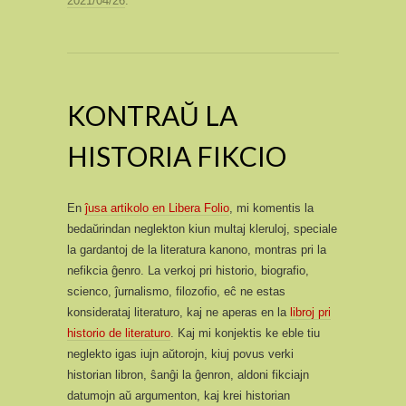
2021/04/26
.
KONTRAŬ LA
HISTORIA FIKCIO
En
ĵusa artikolo en Libera Folio
, mi komentis la
bedaŭrindan neglekton kiun multaj kleruloj, speciale
la gardantoj de la literatura kanono, montras pri la
nefikcia ĝenro. La verkoj pri historio, biografio,
scienco, ĵurnalismo, filozofio, eĉ ne estas
konsiderataj literaturo, kaj ne aperas en la
libroj pri
historio de literaturo
. Kaj mi konjektis ke eble tiu
neglekto igas iujn aŭtorojn, kiuj povus verki
historian libron, ŝanĝi la ĝenron, aldoni fikciajn
datumojn aŭ argumenton, kaj krei historian