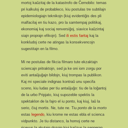
mortoj kaŭzitaj de la katastrofo de Ĉernobilo: temas
pri kalkuloj de probableco, kiu postulas tre subtilajn
epidemiologiajn teknikojn (kiuj evidentiĝis des pli
malfacilaj en tiu kazo, pro la samtempaj politikaj,
ekonomiaj kaj sociaj renversiĝoj, siavice kaŭzintaj
siajn proprajn efikojn). Sed
ili estis faritaj
kaj la
konkludoj certe ne atingas la konsekvencojn
sugestitajn en la filmo.
Mi ne postulas de fikcia filmaro tute ekzaktajn
sciencajn pritraktojn, sed ja ke oni iom zorgu por
eviti antaŭjuĝajn bildojn, kiuj trompas la publikon.
Kaj mi speciale indignas kontraŭ unu specifa
sceno, kiu ludas per tiu antaŭjuĝo: tiu de la loĝantoj
de la urbo Pripjato, kiuj supozeble spektis la
spektaklon de la fajro el iu ponto, kaj kiuj, laŭ la
serio, ĉiuj mortis. Ne, tute ne. Tiu
ponto de la morto
estas
legendo
, kiu krome ne estas ebla el scienca
vidpunkto. Je tiu distanco, la homoj certe ne
ricevus la akutajn dozojn kiuj kaŭzus la senperan