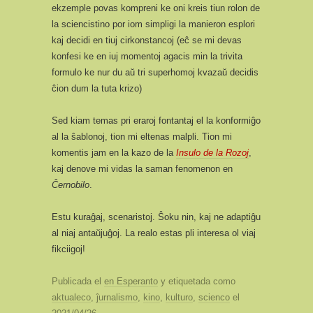
ekzemple povas kompreni ke oni kreis tiun rolon de
la sciencistino por iom simpligi la manieron esplori
kaj decidi en tiuj cirkonstancoj (eĉ se mi devas
konfesi ke en iuj momentoj agacis min la trivita
formulo ke nur du aŭ tri superhomoj kvazaŭ decidis
ĉion dum la tuta krizo)
Sed kiam temas pri eraroj fontantaj el la konformiĝo
al la ŝablonoj, tion mi eltenas malpli. Tion mi
komentis jam en la kazo de la
Insulo de la Rozoj
,
kaj denove mi vidas la saman fenomenon en
Ĉernobilo
.
Estu kuraĝaj, scenaristoj. Ŝoku nin, kaj ne adaptiĝu
al niaj antaŭjuĝoj. La realo estas pli interesa ol viaj
fikciigoj!
Publicada el
en Esperanto
y etiquetada como
aktualeco
,
ĵurnalismo
,
kino
,
kulturo
,
scienco
el