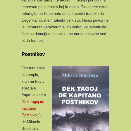
kaj sciis kiel utiligi literaturajn rimedojn por doni la
impreson pri la epoko kaj la etoso. Tio cetere estas
refortigita en Esperanto de la kapabla traduko de
Degenkamp, mem talenta verkisto. Neniu povus nei
la literaturan karakteron al tiu verko, kaj eventuala
fikciigo damaĝus miaopinie ne nur la enhavon sed
eĉ la formon.
Postnikov
Jen tute mala
ekzemplo,
kiun mi trovis
speciale
frapa: la verko
“Dek tagoj de
kapitano
Postnikov”
,
de Mikaelo
Bronŝtejn,