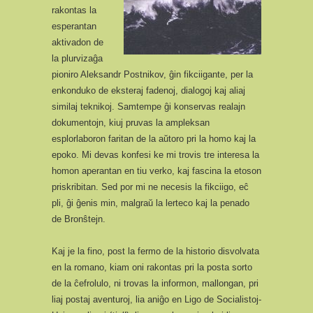
rakontas la
esperantan
aktivadon de
la plurvizaĝa
pioniro Aleksandr Postnikov, ĝin fikciigante, per la
enkonduko de eksteraj fadenoj, dialogoj kaj aliaj
similaj teknikoj. Samtempe ĝi konservas realajn
dokumentojn, kiuj pruvas la ampleksan
esplorlaboron faritan de la aŭtoro pri la homo kaj la
epoko. Mi devas konfesi ke mi trovis tre interesa la
homon aperantan en tiu verko, kaj fascina la etoson
priskribitan. Sed por mi ne necesis la fikciigo, eĉ
pli, ĝi ĝenis min, malgraŭ la lerteco kaj la penado
de Bronŝtejn.
Kaj je la fino, post la fermo de la historio disvolvata
en la romano, kiam oni rakontas pri la posta sorto
de la ĉefrolulo, ni trovas la informon, mallongan, pri
liaj postaj aventuroj, lia aniĝo en Ligo de Socialistoj-