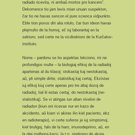
radiado ricevita, ni ambaŭ mortos pro kancero”.
Dekomence tio jam levis mian unuan suspekton,
ĉar tio ne havas sencon el pure scienca vidpunkto.
Eble tion povus diri alia rolulo, ĉar tiun ideon havas
plejmulto de la homoj, eĉ iuj laborantaj en la
sektoro, sed certe ne la vicdirektoro de la Kurĉatov-
instituto.
Nome – pardonu se tio aspektas lekciono, mi ne
profundigos multe – la biologiaj efikoj de la radiadoj
apartenas al du klasoj: stokastaj kaj nestokastaj,
aŭ, pli simple dirite, statistikaj kaj certaj. Ekzistas
iuj efikoj kiuj certe aperas pro tre altaj dozoj de
radiadoj; tial ili estas
certaj
, do nestokastaj (ne-
statistikaj). Se vi atingas iun altan nivelon de
radiadon (kiun oni ricevas nur en kazo de
akcidento, aŭ kiam vi akiras ilin kiel paciento, ekz.
en radioterapio), vi certe suferos je iuj simptomoj,
kiel bruligoj, falo de la haro, imunodeprimo, aŭ, en
la plej malbona kazo, la t.n. sindromo de akuta