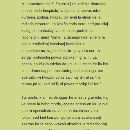
Mi komentas tion ĉi ĉar en iuj tre videble dramecaj
scenoj en la hospitalo, la laboristoj aperas inter
kurtenoj, izolitaj, kvazaŭ por eviti la eliron de la
radiado eksteren. La izoliĝo estis vera, sed pro aliaj
kialoj, eĉ kontraŭaj: la celo estis protekti la
laboristojn mem! Nome, la damaĝo kiun suferis la
plej surradiaditaj laboristaj kondukis al
imunodeprimo, kaj do estis tre grave ke nur tre
zorgaj profesiuloj povus alproksimiĝi al ili. La
scenoj en kiuj la edzino de unu el ili restis ĉe lia lito
estis dramecaj por spektantoj, sed elnervigaj por
spertuloj: vi kvazaŭ volas salti kaj diri al ŝi: “ne
temas pri vi, sed pri li; vi povas mortigi lin! for!”.
Tuj poste, kiam evidentiĝas ke ŝi estis graveda, kaj
ke poste la bebo mortis, aperas sceno en kiu la plej
sperta specialisto (la virino ne bazita sur vera
rolulo, sed kiel komponaĵo de pluraj sciencistoj)
asertas ke la bebo kvazaŭ absorbis la radiadon kaj