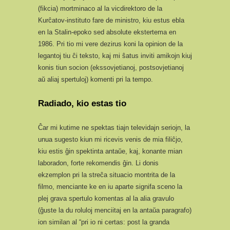
(fikcia) mortminaco al la vicdirektoro de la
Kurĉatov-instituto fare de ministro, kiu estus ebla
en la Stalin-epoko sed absolute ekstertema en
1986. Pri tio mi vere dezirus koni la opinion de la
legantoj tiu ĉi teksto, kaj mi ŝatus inviti amikojn kiuj
konis tiun socion (ekssovjetianoj, postsovjetianoj
aŭ aliaj spertuloj) komenti pri la tempo.
Radiado, kio estas tio
Ĉar mi kutime ne spektas tiajn televidajn seriojn, la
unua sugesto kiun mi ricevis venis de mia filiĉjo,
kiu estis ĝin spektinta antaŭe, kaj, konante mian
laboradon, forte rekomendis ĝin. Li donis
ekzemplon pri la streĉa situacio montrita de la
filmo, menciante ke en iu aparte signifa sceno la
plej grava spertulo komentas al la alia gravulo
(ĝuste la du roluloj menciitaj en la antaŭa paragrafo)
ion similan al “pri io ni certas: post la granda