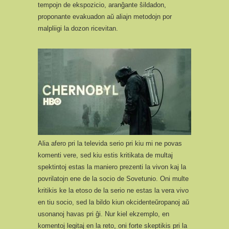
tempojn de ekspozicio, aranĝante ŝildadon,
proponante evakuadon aŭ aliajn metodojn por
malpliigi la dozon ricevitan.
Alia afero pri la televida serio pri kiu mi ne povas
komenti vere, sed kiu estis kritikata de multaj
spektintoj estas la maniero prezenti la vivon kaj la
povrilatojn ene de la socio de Sovetunio. Oni multe
kritikis ke la etoso de la serio ne estas la vera vivo
en tiu socio, sed la bildo kiun okcidenteŭropanoj aŭ
usonanoj havas pri ĝi. Nur kiel ekzemplo, en
komentoj legitaj en la reto, oni forte skeptikis pri la