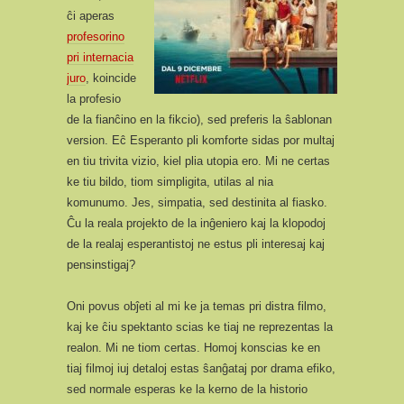
ĉi aperas
profesorino
pri internacia
juro
, koincide
la profesio
de la fianĉino en la fikcio), sed preferis la ŝablonan
version. Eĉ Esperanto pli komforte sidas por multaj
en tiu trivita vizio, kiel plia utopia ero. Mi ne certas
ke tiu bildo, tiom simpligita, utilas al nia
komunumo. Jes, simpatia, sed destinita al fiasko.
Ĉu la reala projekto de la inĝeniero kaj la klopodoj
de la realaj esperantistoj ne estus pli interesaj kaj
pensinstigaj?
Oni povus obĵeti al mi ke ja temas pri distra filmo,
kaj ke ĉiu spektanto scias ke tiaj ne reprezentas la
realon. Mi ne tiom certas. Homoj konscias ke en
tiaj filmoj iuj detaloj estas ŝanĝataj por drama efiko,
sed normale esperas ke la kerno de la historio