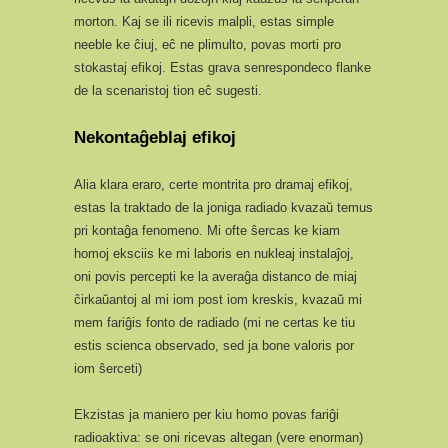
morton. Kaj se ili ricevis malpli, estas simple
neeble ke ĉiuj, eĉ ne plimulto, povas morti pro
stokastaj efikoj. Estas grava senrespondeco flanke
de la scenaristoj tion eĉ sugesti.
Nekontaĝeblaj efikoj
Alia klara eraro, certe montrita pro dramaj efikoj,
estas la traktado de la joniga radiado kvazaŭ temus
pri kontaĝa fenomeno. Mi ofte ŝercas ke kiam
homoj eksciis ke mi laboris en nukleaj instalaĵoj,
oni povis percepti ke la averaĝa distanco de miaj
ĉirkaŭantoj al mi iom post iom kreskis, kvazaŭ mi
mem fariĝis fonto de radiado (mi ne certas ke tiu
estis scienca observado, sed ja bone valoris por
iom ŝerceti)
Ekzistas ja maniero per kiu homo povas fariĝi
radioaktiva: se oni ricevas altegan (vere enorman)