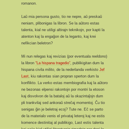
romanon.
Laŭ mia persona gusto, tio ne nepre, aŭ preskaŭ
neniam, plibonigas la libron. Se la aŭtoro estas
talenta, kial ne utiligi altirajn teknikojn, por kapti la
atenton kaj la engaĝon de la leganto, kaj krei
nefikcian beletron?
Mi nun relegas kaj revizias (por eventuala reeldono)
la libron
“La hispana tragedio”
, publikigitan dum la
hispana civila milito, de la nederlanda verkisto
Jef
Last
, kiu rakontas sian propran sperton dum la
konflikto. La verko estas membiografia kaj la aŭtoro
ne bezonas elpensi rakontojn por montri la etoson
kaj disvolvon de la bataloj aŭ la okazintaĵojn dum
pli trankvilaj sed ankoraŭ streĉaj momentoj. Ĉu tio
senigas ĝin je beletraj ecoj? Tute ne. Eĉ se parto
de la materialo venis el privataj leteroj kaj ne estis
komence destinitaj al publikigo, Last estis talenta