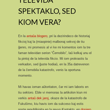
SPEKTAKLO, SED
KIOM VERA?
En la
antaŭa blogero
, pri la dezirindeco de historiaj
fikcioj kaj la (miaopinie) malbonaj sekvoj de tiu
ĝenro, mi promesis al vi ke mi komentos iom la tre
faman televidan serion “Ĉernobilo”, laŭ kelkaj unu el
la pintoj de la televida fikcio. Mi iom prokrastis la
verkadon, sed ĝuste hodiaŭ, en la 35a datrevenon
de la ĉernobila katastrofo, venis la oportuna
momento.
Mi havas ioman aŭtoritaton, ĉar mi iam laboris en
tiu sektoro. Eble vi memoras la artikolon kiun mi
verkis
antaŭ dek jaroj
, okaze de la katastrofo de
Fukuŝimo, kiu havis iom da sukceso kaj estis
poste republikigita en la revuo
Kontakto
, en
dosiero