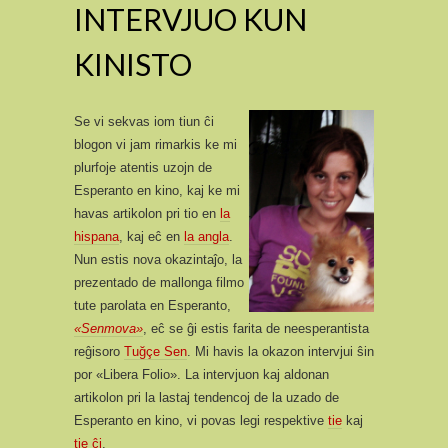
INTERVJUO KUN
KINISTO
Se vi sekvas iom tiun ĉi
blogon vi jam rimarkis ke mi
plurfoje atentis uzojn de
Esperanto en kino, kaj ke mi
havas artikolon pri tio en
la
hispana
, kaj eĉ en
la angla
.
Nun estis nova okazintaĵo, la
prezentado de mallonga filmo
tute parolata en Esperanto,
«Senmova»
, eĉ se ĝi estis farita de neesperantista
reĝisoro
Tuğçe Sen
. Mi havis la okazon intervjui ŝin
por «Libera Folio». La intervjuon kaj aldonan
artikolon pri la lastaj tendencoj de la uzado de
Esperanto en kino, vi povas legi respektive
tie
kaj
tie ĉi
.