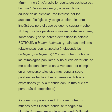
Mmmm, no sé. ¿A nadie le resulta sospechosa esa
historia? Quizás es que yo, a pesar de mi
educación de ciencias, me interese por los
aspectos filológicos, y tenga un cierto instinto
lingüístico, pero el caso es que no cuadra mucho.
No hay muchas palabras rusas en castellano, pero,
sobre todo, ¿no se parece demasiado la palabra
BOTIQUÍN a
botica
,
boticario
, y palabras similares
relacionadas con la apoteka (incluyendo las
bodegas
y
bodegueros
)? Yo desconfío mucho de
las etimologías populares, y no puedo evitar que se
me enciendan alarmas cada vez que, por ejemplo,
en un concurso televisivo muy popular sobre
palabras se habla sobre orígenes de dichos y
expresiones (muy a menudo con un tufo que tira
para atrás de caprichoso)
Así que busqué en la red. Y me encontré con
muchos otros lugares donde se recogía esa
historia. A comenzar por la mencionada Wikipedia,