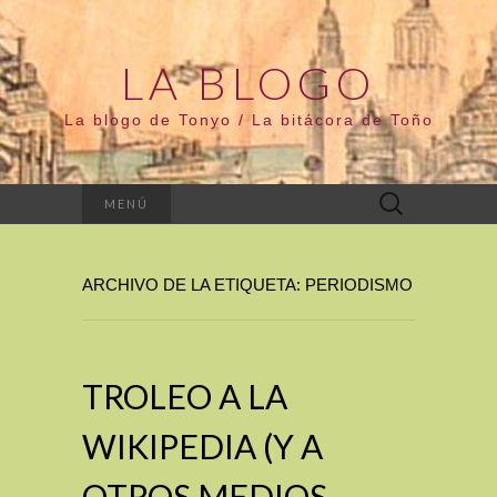
LA BLOGO
La blogo de Tonyo / La bitácora de Toño
Buscar:
MENÚ
ARCHIVO DE LA ETIQUETA: PERIODISMO
TROLEO A LA
WIKIPEDIA (Y A
OTROS MEDIOS