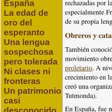
rechazadas por la
España
especialmente Fr
La edad de
de su propia len
oro del
esperanto
Obreros y cata
Una lengua
También conoció
sospechosa
movimiento obrer
pero tolerada
proletario
. A niv
Ni clases ni
crecimiento en l
fronteras
creó una organiz
Un patrimonio
Tutmonda).
casi
En España, fue 
desconocido