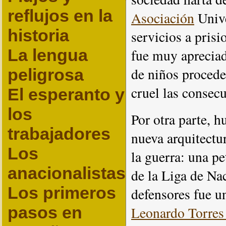
reflujos en la
Asociación
Unive
historia
servicios a pris
La lengua
fue muy apreciad
de niños procede
peligrosa
cruel las consecu
El esperanto y
los
Por otra parte, h
trabajadores
nueva arquitectu
Los
la guerra: una pe
anacionalistas
de la Liga de Na
Los primeros
defensores fue u
pasos en
Leonardo Torre