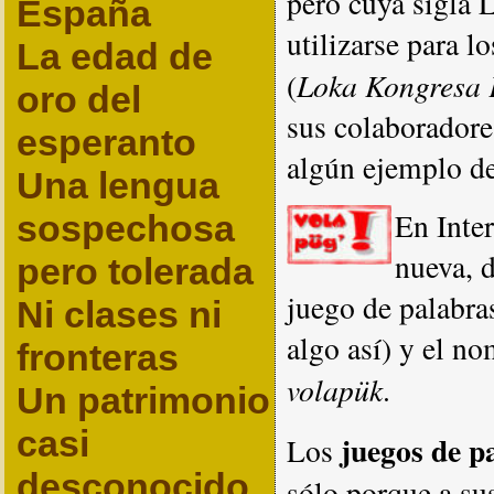
pero cuya sigla 
España
utilizarse para l
La edad de
Loka Kongresa 
(
oro del
sus colaboradore
esperanto
algún ejemplo de
Una lengua
En Inte
sospechosa
nueva, d
pero tolerada
juego de palabras
Ni clases ni
algo así) y el n
fronteras
volapük
.
Un patrimonio
casi
juegos de p
Los
desconocido
sólo porque a sus