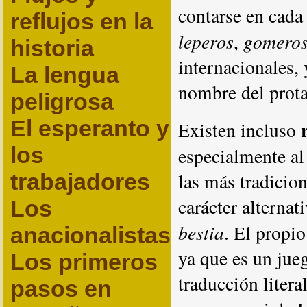
contarse en cada
reflujos en la
leperos
gomero
,
historia
internacionales, 
La lengua
nombre del prota
peligrosa
El esperanto y
Existen incluso
los
especialmente al
trabajadores
las más tradicio
carácter alterna
Los
bestia
. El propi
anacionalistas
ya que es un jue
Los primeros
traducción literal
pasos en