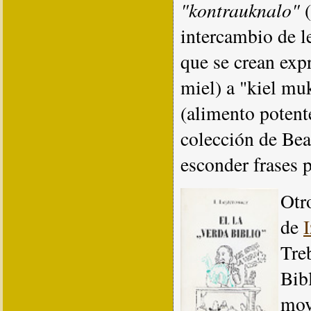
"kontrauknalo"
(
intercambio de l
que se crean exp
miel) a "kiel mu
(alimento potente
colección de Bea
esconder frases p
Otr
de
Tre
Bibl
mov