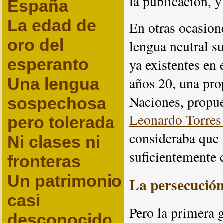
la publicación, 
España
La edad de
En otras ocasion
oro del
lengua neutral s
esperanto
ya existentes en 
años 20, una pro
Una lengua
Naciones, propue
sospechosa
Leonardo Torre
pero tolerada
consideraba que 
Ni clases ni
suficientemente 
fronteras
Un patrimonio
La persecución
casi
Pero la primera 
desconocido