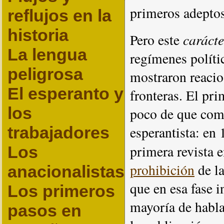
primeros adeptos
reflujos en la
historia
carácte
Pero este
La lengua
regímenes polític
peligrosa
mostraron reacio
El esperanto y
fronteras. El pri
los
poco de que com
trabajadores
esperantista: en
primera revista 
Los
prohibición
de la
anacionalistas
que en esa fase i
Los primeros
mayoría de hablan
pasos en