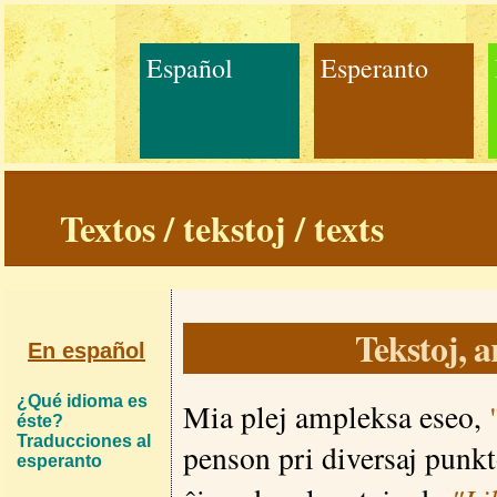
Español
Esperanto
Textos / tekstoj / texts
Tekstoj, a
En español
¿Qué idioma es
Mia plej ampleksa eseo,
éste?
Traducciones al
penson pri diversaj punkt
esperanto