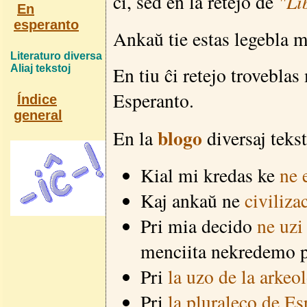
"Li
ĉi, sed en la retejo de
En
esperanto
Ankaŭ tie estas legebla m
Literaturo diversa
En tiu ĉi retejo troveblas
Aliaj tekstoj
Esperanto.
Índice
general
blogo
En la
diversaj tekst
Kial mi kredas ke
ne 
Kaj ankaŭ ne
civiliza
Pri mia decido
ne uzi
menciita nekredemo p
Pri
la uzo de la arkeo
Pri
la pluraleco de Es