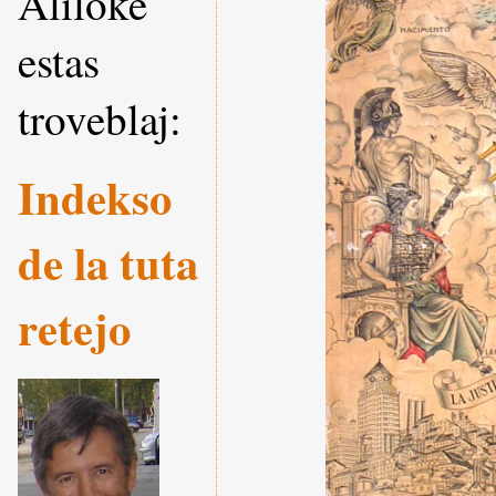
Aliloke
estas
troveblaj:
Indekso
de la tuta
retejo