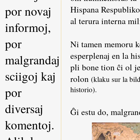
por novaj
Hispana Respubliko,
al terura interna mil
informoj,
por
Ni tamen memoru ke t
esperplenaj en la hi
malgrandaj
pli bone tion ĉi ol 
sciigoj kaj
rolon
(klaku sur la bil
por
historio).
diversaj
Ĝi estu do, malgran
komentoj.