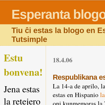
Esperanta blog
Tiu ĉi estas la blogo en 
Tutsimple
Estu
18.4.06
bonvena!
Respublikana e
La 14-a de aprilo, 
Jena estas
estas en Hispanio
l
la retejero
oni kunmemoras la 7