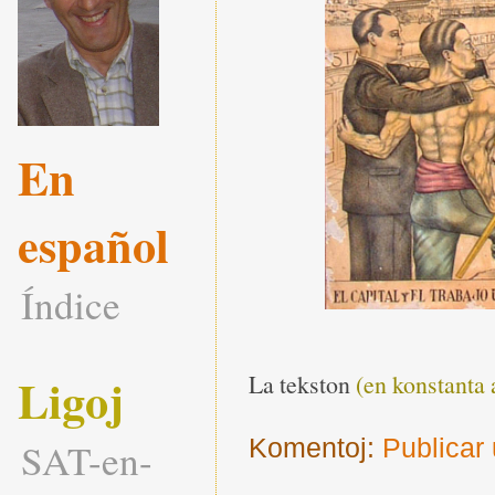
En
español
Índice
Ligoj
La tekston
(en konstanta 
Komentoj:
Publicar
SAT-en-