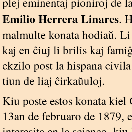
plej eminentaj pioniroj de 
Emilio Herrera Linares
. 
malmulte konata hodiaŭ. Li o
kaj en ĉiuj li brilis kaj fam
ekzilo post la hispana civila
tiun de liaj ĉirkaŭuloj.
Kiu poste estos konata kiel 
13an de februaro de 1879, en
interesita en la scienco, kiu