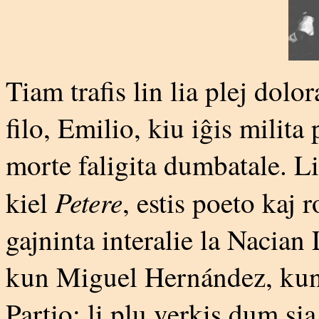
Tiam trafis lin lia plej dolor
filo, Emilio, kiu iĝis milita 
morte faligita dumbatale. Lia
Petere
kiel
, estis poeto kaj 
gajninta interalie la Nacian 
kun Miguel Hernández, kun
Partio; li plu verkis dum si