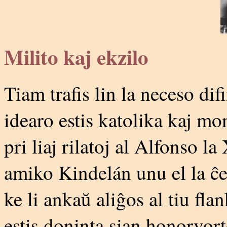
Milito kaj ekzilo
Tiam trafis lin la neceso dif
idearo estis katolika kaj m
pri liaj rilatoj al Alfonso la
amiko Kindelán unu el la ĉef
ke li ankaŭ aliĝos al tiu fla
estis doninta sian honorvorto