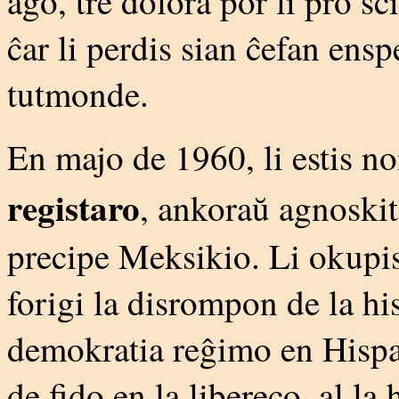
ago, tre dolora por li pro sc
ĉar li perdis sian ĉefan ensp
tutmonde.
En majo de 1960, li estis n
registaro
, ankoraŭ agnoskit
precipe Meksikio. Li okupis
forigi la disrompon de la hi
demokratia reĝimo en Hispan
de fido en la libereco, al la 