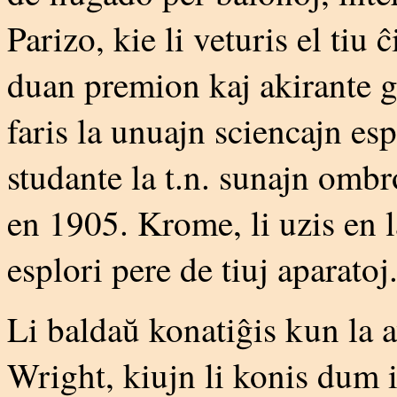
Parizo, kie li veturis el tiu
duan premion kaj akirante 
faris la unuajn sciencajn es
studante la t.n. sunajn ombr
en 1905. Krome, li uzis en 
esplori pere de tiuj aparatoj
Li baldaŭ konatiĝis kun la a
Wright, kiujn li konis dum i