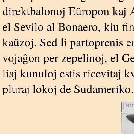
direktbalonoj Eŭropon kaj 
el Sevilo al Bonaero, kiu fi
kaŭzoj. Sed li partoprenis e
vojaĝon per zepelinoj, el G
liaj kunuloj estis ricevitaj 
pluraj lokoj de Sudameriko.