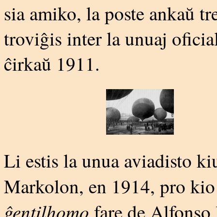
sia amiko, la poste ankaŭ t
troviĝis inter la unuaj ofici
ĉirkaŭ 1911.
Li estis la unua aviadisto ki
Markolon, en 1914, pro kio 
ĝentilhomo
fare de Alfonso l