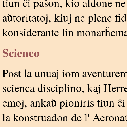
tiun ĉi paŝon, kio aldone ne
aŭtoritatoj, kiuj ne plene fi
konsiderante lin monarĥema
Scienco
Post la unuaj iom aventuremaj
scienca disciplino, kaj Herr
emoj, ankaŭ pioniris tiun ĉi
la konstruadon de l' Aerona