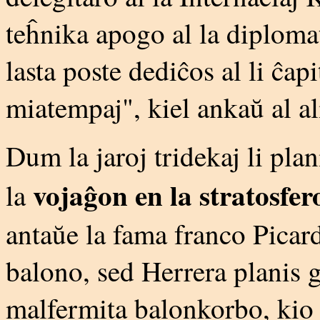
teĥnika apogo al la diploma
lasta poste dediĉos al li ĉap
miatempaj", kiel ankaŭ al a
Dum la jaroj tridekaj li pla
vojaĝon en la stratosfer
la
antaŭe la fama franco Picard
balono, sed Herrera planis 
malfermita balonkorbo, kio