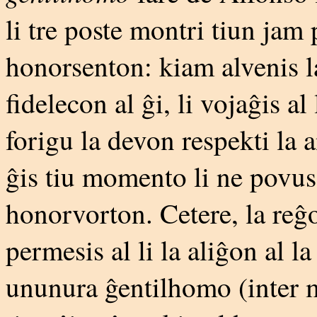
li tre poste montri tiun jam 
honorsenton: kiam alvenis la
fidelecon al ĝi, li vojaĝis al
forigu la devon respekti la a
ĝis tiu momento li ne povus
honorvorton. Cetere, la reĝo 
permesis al li la aliĝon al la
ununura ĝentilhomo (inter mu