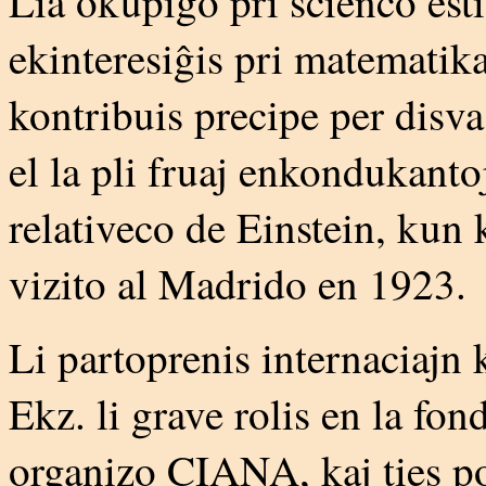
Lia okupiĝo pri scienco est
ekinteresiĝis pri matematikaj 
kontribuis precipe per disvas
el la pli fruaj enkondukanto
relativeco de Einstein, kun k
vizito al Madrido en 1923.
Li partoprenis internaciajn 
Ekz. li grave rolis en la fo
organizo CIANA, kaj ties p