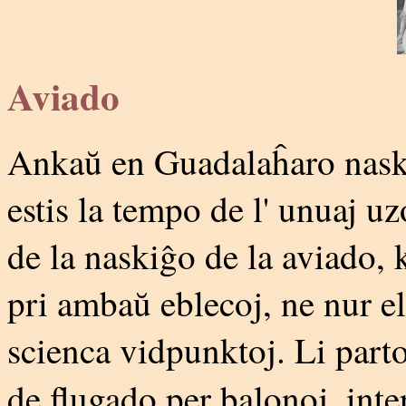
Aviado
Ankaŭ en Guadalaĥaro naskiĝ
estis la tempo de l' unuaj uz
de la naskiĝo de la aviado, k
pri ambaŭ eblecoj, ne nur el
scienca vidpunktoj. Li part
de flugado per balonoj, inte