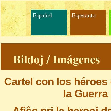
Español
Esperanto
Bildoj / Imágenes
Cartel con los héroes
la Guerra
Afiŝo pri la herooj 