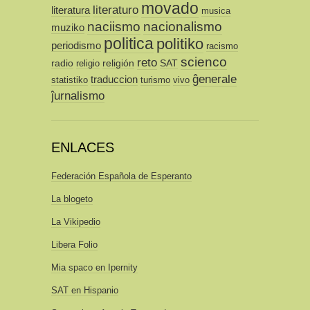
movado
literaturo
literatura
musica
naciismo
nacionalismo
muziko
politica
politiko
periodismo
racismo
scienco
reto
radio
religión
SAT
religio
ĝenerale
traduccion
statistiko
turismo
vivo
ĵurnalismo
ENLACES
Federación Española de Esperanto
La blogeto
La Vikipedio
Libera Folio
Mia spaco en Ipernity
SAT en Hispanio