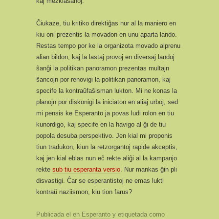
kaj mezklasanoj.
Ĉiukaze, tiu kritiko direktiĝas nur al la maniero en
kiu oni prezentis la movadon en unu aparta lando.
Restas tempo por ke la organizota movado alprenu
alian bildon, kaj la lastaj provoj en diversaj landoj
ŝanĝi la politikan panoramon prezentas multajn
ŝancojn por renovigi la politikan panoramon, kaj
specife la kontraŭfaŝisman lukton. Mi ne konas la
planojn por diskonigi la iniciaton en aliaj urboj, sed
mi pensis ke Esperanto ja povas ludi rolon en tiu
kunordigo, kaj specife en la havigo al ĝi de tiu
popola desuba perspektivo. Jen kial mi proponis
tiun tradukon, kiun la retzorgantoj rapide akceptis,
kaj jen kial eblas nun eĉ rekte aliĝi al la kampanjo
rekte
sub tiu esperanta versio
. Nur mankas ĝin pli
disvastigi. Ĉar se esperantistoj ne emas lukti
kontraŭ naziismon, kiu tion farus?
Publicada el
en Esperanto
y etiquetada como