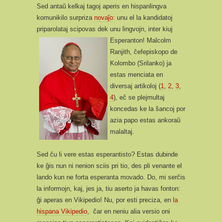
Sed antaŭ kelkaj tagoj aperis en hispanlingva
komunikilo surpriza
novaĵo
: unu el la kandidatoj
priparolataj scipovas dek unu lingvojn, inter kiuj
Esperanton!
Malcolm
Ranjith, ĉefepiskopo de
Kolombo (Srilanko) ja
estas menciata en
diversaj artikoloj (
1
,
2
,
3
,
4
), eĉ se plejmultaj
koncedas ke la ŝancoj por
azia papo estas ankoraŭ
malaltaj.
Sed ĉu li vere estas esperantisto? Estas dubinde
ke ĝis nun ni nenion sciis pri tio, des pli venante el
lando kun ne forta esperanta movado. Do, mi serĉis
la informojn, kaj, jes ja, tiu aserto ja havas fonton:
ĝi aperas en Vikipedio! Nu, por esti preciza, en
la
hispana Vikipedio
, ĉar en neniu alia versio oni