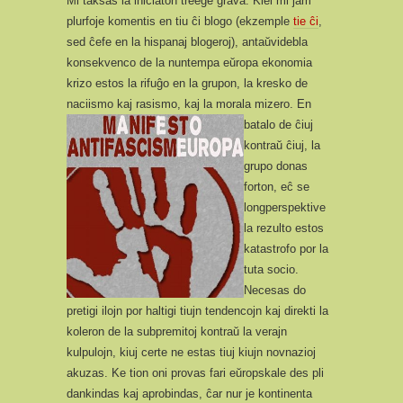
Mi taksas la iniciaton treege grava. Kiel mi jam
plurfoje komentis en tiu ĉi blogo (ekzemple
tie ĉi
,
sed ĉefe en la hispanaj blogeroj), antaŭvidebla
konsekvenco de la nuntempa eŭropa ekonomia
krizo estos la rifuĝo en la grupon, la kresko de
naciismo kaj rasismo, kaj la morala mizero.
En
batalo de ĉiuj
kontraŭ ĉiuj, la
grupo donas
forton, eĉ se
longperspektive
la rezulto estos
katastrofo por la
tuta socio.
Necesas do
pretigi ilojn por haltigi tiujn tendencojn kaj direkti la
koleron de la subpremitoj kontraŭ la verajn
kulpulojn, kiuj certe ne estas tiuj kiujn novnazioj
akuzas. Ke tion oni provas fari eŭropskale des pli
dankindas kaj aprobindas, ĉar nur je kontinenta