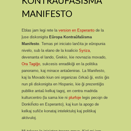
KONTRAŬFAŜISMA
MANIFESTO
Eblas jam legi rete la
version en Esperanto
de la
ĵuse diskonigita
Eŭropa Kontraŭfaŝisma
Manifesto
. Temas pri iniciato lanĉita je eŭropunia
nivelo, sub la elano de la koalicio
Syriza
,
devenanta el lando, Grekio, kie novnazia movado,
Ora Tagiĝo
, sukcesis enradikiĝi en la politika
panoramo, kaj minace antaŭeniras. La Manifesto,
kaj la Movado kiun oni organizas ĉirkaŭ ĝi, estis ĝis
nun pli diskonigita en Hispanio, kie ĝi prezentiĝis
publike antaŭ kelkaj tagoj, en centra madrida
kulturcentro (la sama kie ni
plurfoje
legis pecojn de
Donkiĥoto en Esperanto), kaj kun la apogo de
kelkaj sufiĉe konataj intelektuloj kaj politikaj
aktivuloj.