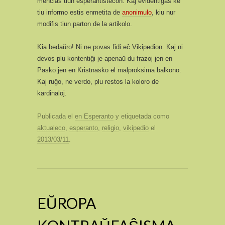
mencias tiun esperantistecon. Kaj evidentiĝas ke
tiu informo estis enmetita de
anonimulo
, kiu nur
modifis tiun parton de la artikolo.
Kia bedaŭro! Ni ne povas fidi eĉ Vikipedion. Kaj ni
devos plu kontentiĝi je apenaŭ du frazoj jen en
Pasko jen en Kristnasko el malproksima balkono.
Kaj ruĝo, ne verdo, plu restos la koloro de
kardinaloj.
Publicada el
en Esperanto
y etiquetada como
aktualeco
,
esperanto
,
religio
,
vikipedio
el
2013/03/11
.
EŬROPA