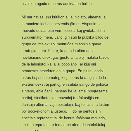
nivelo la agado montros adekvatan forton.
Mi nur havas unu kritikon al la iniciato, almenaŭ al
la maniero kiel oni prezentis ĝin en Hispanio: la
movado devas esti vere popola, kaj gvidata de la
subprematoj mem. Lanĉi ĝin sub la publika bildo de
grupo de intelektuloj montriĝos miaopinie grava
strategia eraro. Fakte, la granda altiro de la
novfaŝismo direktiĝas ĝuste al la plej malalta tavolo
de la laboristoj kaj aliaj popolanoj, al kiuj oni
promesas protekton en la grupo. En pluraj landoj,
estas tiuj subprematoj, kiuj nutras la rangojn de la
ekstremdekstraj partioj, en subita ŝanĝo de politika
sinteno, eble ĉar ili pensas ke la iamaj progresemaj
partioj, sindikatoj kaj movadoj tro fokusiĝis en
flankajn alternativajn postulojn, kaj forlasis la lukton
por soci-ekonomia justeco. Ili do ne sentos sin
speciale reprezentitaj de kontraŭfaŝisma movado,
se ili interpretas ke temas pri afero de intelektuloj