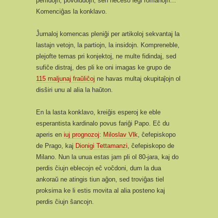
perfidojn, povoludojn, sen neceso legi romanojn…
Komenciĝas la konklavo.
Ĵurnaloj komencas pleniĝi per artikoloj sekvantaj la
lastajn vetojn, la partiojn, la insidojn. Kompreneble,
plejofte temas pri konjektoj, ne multe fidindaj, sed
sufiĉe distraj, des pli ke oni imagas ke grupo de
115 maljunaj fraŭliĉoj
ne havas multaj okupitaĵojn ol
disŝiri unu al alia la haŭton.
En la lasta konklavo, kreiĝis esperoj ke eble
esperantista kardinalo povus fariĝi Papo. Eĉ du
aperis en
iuj prognozoj
:
Miloslav Vlk
, ĉefepiskopo
de Prago, kaj
Dionigi Tettamanzi
, ĉefepiskopo de
Milano. Nun la unua estas jam pli ol 80-jara, kaj do
perdis ĉiujn eblecojn eĉ voĉdoni, dum la dua
ankoraŭ ne atingis tiun aĝon, sed troviĝas tiel
proksima ke li estis movita al alia posteno kaj
perdis ĉiujn ŝancojn.