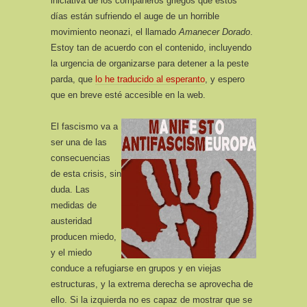
iniciativa de los compañeros griegos que estos
días están sufriendo el auge de un horrible
movimiento neonazi, el llamado
Amanecer Dorado
.
Estoy tan de acuerdo con el contenido, incluyendo
la urgencia de organizarse para detener a la peste
parda, que
lo he traducido al esperanto
, y espero
que en breve esté accesible en la web.
El fascismo va a
ser una de las
consecuencias
de esta crisis, sin
duda. Las
medidas de
austeridad
producen miedo,
y el miedo
conduce a refugiarse en grupos y en viejas
estructuras, y la extrema derecha se aprovecha de
ello. Si la izquierda no es capaz de mostrar que se