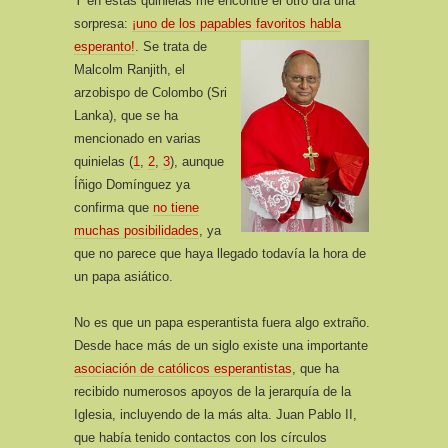
Y en estas quinielas me encontré el otro día una
sorpresa:
¡uno de los papables favoritos habla
esperanto!
.
Se trata de
Malcolm Ranjith, el
arzobispo de Colombo (Sri
Lanka), que se ha
mencionado en varias
quinielas (
1
,
2
,
3
), aunque
Íñigo Domínguez ya
confirma que
no tiene
muchas posibilidades
, ya
que no parece que haya llegado todavía la hora de
un papa asiático.
No es que un papa esperantista fuera algo extraño.
Desde hace más de un siglo existe una importante
asociación de católicos esperantistas
, que ha
recibido numerosos apoyos de la jerarquía de la
Iglesia, incluyendo de la más alta. Juan Pablo II,
que había tenido contactos con los círculos