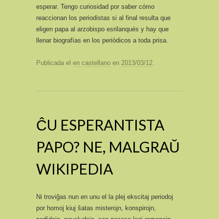
esperar. Tengo curiosidad por saber cómo
reaccionan los periodistas si al final resulta que
eligen papa al arzobispo esrilanqués y hay que
llenar biografías en los periódicos a toda prisa.
Publicada el
en castellano
en
2013/03/12
.
ĈU ESPERANTISTA
PAPO? NE, MALGRAŬ
WIKIPEDIA
Ni troviĝas nun en unu el la plej ekscitaj periodoj
por homoj kiuj ŝatas misterojn, konspirojn,