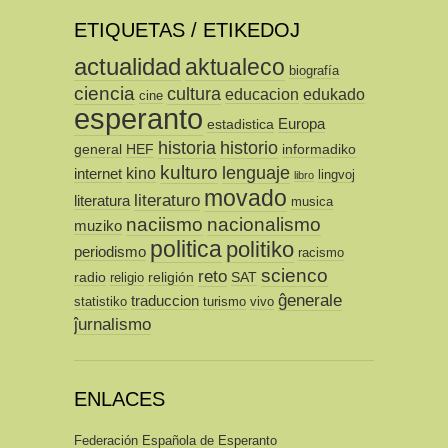
ETIQUETAS / ETIKEDOJ
actualidad
aktualeco
biografía
ciencia
cultura
educacion
edukado
cine
esperanto
Europa
estadistica
historia
historio
general
HEF
informadiko
kulturo
lenguaje
kino
internet
lingvoj
libro
movado
literaturo
literatura
musica
naciismo
nacionalismo
muziko
politica
politiko
periodismo
racismo
scienco
reto
radio
religión
SAT
religio
ĝenerale
traduccion
statistiko
turismo
vivo
ĵurnalismo
ENLACES
Federación Española de Esperanto