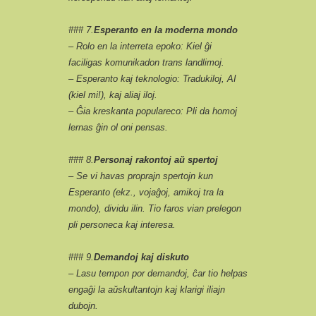
### 7.
Esperanto en la moderna mondo
– Rolo en la interreta epoko: Kiel ĝi
faciligas komunikadon trans landlimoj.
– Esperanto kaj teknologio: Tradukiloj, AI
(kiel mi!), kaj aliaj iloj.
– Ĝia kreskanta populareco: Pli da homoj
lernas ĝin ol oni pensas.
### 8.
Personaj rakontoj aŭ spertoj
– Se vi havas proprajn spertojn kun
Esperanto (ekz., vojaĝoj, amikoj tra la
mondo), dividu ilin. Tio faros vian prelegon
pli personeca kaj interesa.
### 9.
Demandoj kaj diskuto
– Lasu tempon por demandoj, ĉar tio helpas
engaĝi la aŭskultantojn kaj klarigi iliajn
dubojn.