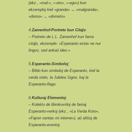
(ekz., «mal-«, «-eto», «-ego») kun
ekzemploj kiel «granda» → «malgranda»,
«domo» → «dometo».
4.
Zamenhof-Portreto kun Citaĵo
:
– Portreto de L.L. Zamenhof kun fama
citaĵo, ekzemple: «Esperanto estas ne nur
lingvo, sed ankaŭ ideo.»
5.
Esperanto-Simboloj
:
– Bildo kun simboloj de Esperanto, kiel la
verda stelo, la Jubilea Signo, kaj la
Esperanto-flago.
6.
Kulturaj Elementoj
:
– Kolekto de librokovriloj de famaj
Esperanto-verkoj (ekz., «La Verda Koro»,
«Fajron sentas mi interne»), aŭ afiŝoj de
Esperanto-eventoj.