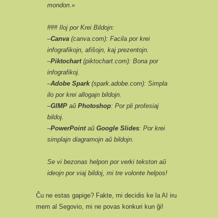
mondon.»
### Iloj por Krei Bildojn:
–
Canva
(canva.com): Facila por krei
infografikojn, afiŝojn, kaj prezentojn.
–
Piktochart
(piktochart.com): Bona por
infografikoj.
–
Adobe Spark
(spark.adobe.com): Simpla
ilo por krei allogajn bildojn.
–
GIMP
aŭ
Photoshop
: Por pli profesiaj
bildoj.
–
PowerPoint
aŭ
Google Slides
: Por krei
simplajn diagramojn aŭ bildojn.
Se vi bezonas helpon por verki tekston aŭ
ideojn por viaj bildoj, mi tre volonte helpos!
Ĉu ne estas gapige? Fakte, mi decidis ke la AI iru
mem al Segovio, mi ne povas konkuri kun ĝi!