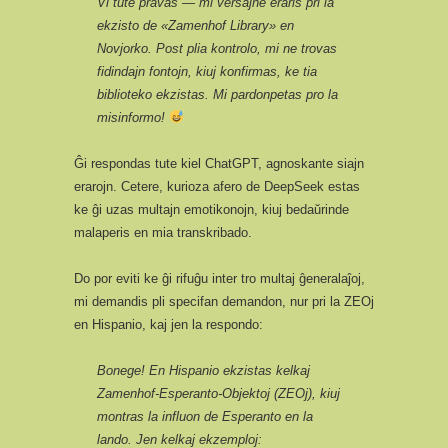
Vi tute pravas — mi verŝajne eraris pri la
ekzisto de «Zamenhof Library» en
Novjorko. Post plia kontrolo, mi ne trovas
fidindajn fontojn, kiuj konfirmas, ke tia
biblioteko ekzistas. Mi pardonpetas pro la
misinformo!
Ĝi respondas tute kiel ChatGPT, agnoskante siajn
erarojn. Cetere, kurioza afero de DeepSeek estas
ke ĝi uzas multajn emotikonojn, kiuj bedaŭrinde
malaperis en mia transkribado.
Do por eviti ke ĝi rifuĝu inter tro multaj ĝeneralaĵoj,
mi demandis pli specifan demandon, nur pri la ZEOj
en Hispanio, kaj jen la respondo:
Bonege! En Hispanio ekzistas kelkaj
Zamenhof-Esperanto-Objektoj (ZEOj), kiuj
montras la influon de Esperanto en la
lando. Jen kelkaj ekzemploj: