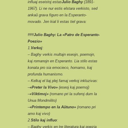
influaj eseistoj estas
Julio Baghy
(1891-
1967). Li ne nur estis elstara verkisto, sed
ankaŭ grava figuro en la Esperanto-
movado. Jen kial li estas tiel grava:
###
Julio Baghy: La «Patro de Esperanto-
Poezio»
1.
Verkoj
:
– Baghy verkis multajn eseojn, poemojn,
kaj romanojn en Esperanto. Lia stilo estas
konata pro sia emocieco, homamo, kaj
profunda humanismo.
– Kelkaj el liaj plej famaj verkoj inkluzivas:
–
«Preter la Vivo»
(eseoj kaj poemoj)
–
«Viktimoj»
(romano pri la suferoj dum la
Unua Mondmilito)
–
«Printempo en la Aŭtuno»
(romano pri
amo kaj vivo)
2.
Stilo kaj influo
:
– Baghy verkis en tre literatura kaj poezia