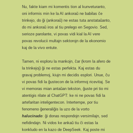
Nu, fakte kiam mi komentis tion al kunveturanto,
oni informis min ke la AI ankoraŭ ne babilas ĉe
trinkejo, do ĝi (ankoraŭ) ne estas tuta anstataŭanto,
do mi ankoraŭ iros al tiu prelego en Segovio. Sed,
serioze parolante, vi povas vidi kial la AI vere
povas revolucii multajn sektorojn de la ekonomio
kaj de la vivo entute.
Tamen, ni esploru la mankojn, ĉar (krom la afero de
la trinkejoj) ĝi ne estas perfekta. Kaj estas du
gravaj problemoj, kiujn mi decidis esplori. Unue, ĉu
vi povas fidi la ĝustecon de la informoj ricevitaj. Se
vi memoras mian antaŭan tekston, ĝuste pri tio mi
atentigis rilate al ChatGPT: ke ni ne povas fidi la
artefaritan inteligentecon. Intertempe, por tiu
fenomeno ĝeneraliĝis la uzo de la vorto
halucinado
: ĝi donas respondojn versimilajn, sed
nefidindajn. Ni vidos ke ankaŭ tiu ĉi estas la
konkludo en la kazo de DeepSeek. Kaj poste mi