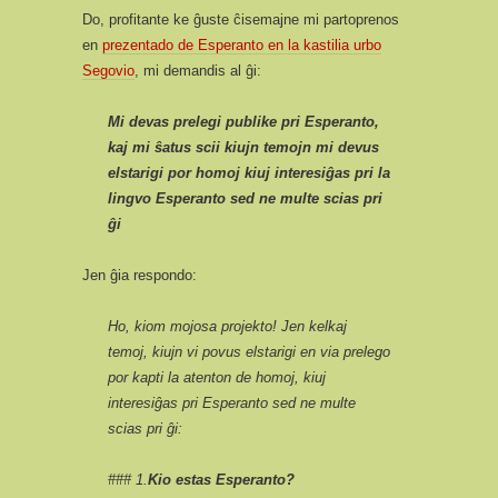
Do, profitante ke ĝuste ĉisemajne mi partoprenos
en
prezentado de Esperanto en la kastilia urbo
Segovio
, mi demandis al ĝi:
Mi devas prelegi publike pri Esperanto,
kaj mi ŝatus scii kiujn temojn mi devus
elstarigi por homoj kiuj interesiĝas pri la
lingvo Esperanto sed ne multe scias pri
ĝi
Jen ĝia respondo:
Ho, kiom mojosa projekto! Jen kelkaj
temoj, kiujn vi povus elstarigi en via prelego
por kapti la atenton de homoj, kiuj
interesiĝas pri Esperanto sed ne multe
scias pri ĝi:
### 1.
Kio estas Esperanto?