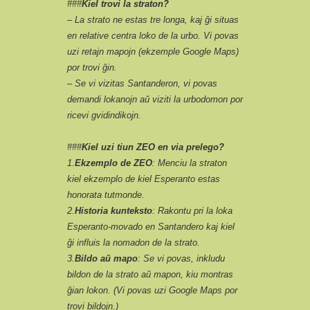
###
Kiel trovi la straton?
– La strato ne estas tre longa, kaj ĝi situas
en relative centra loko de la urbo. Vi povas
uzi retajn mapojn (ekzemple Google Maps)
por trovi ĝin.
– Se vi vizitas Santanderon, vi povas
demandi lokanojn aŭ viziti la urbodomon por
ricevi gvidindikojn.
###
Kiel uzi tiun ZEO en via prelego?
1.
Ekzemplo de ZEO
: Menciu la straton
kiel ekzemplo de kiel Esperanto estas
honorata tutmonde.
2.
Historia kunteksto
: Rakontu pri la loka
Esperanto-movado en Santandero kaj kiel
ĝi influis la nomadon de la strato.
3.
Bildo aŭ mapo
: Se vi povas, inkludu
bildon de la strato aŭ mapon, kiu montras
ĝian lokon. (Vi povas uzi Google Maps por
trovi bildojn.)