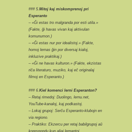
### 5.
Mitoj kaj miskomprenoj pri
Esperanto
– «Ĝi estas tro malgranda por esti utila.»
(Fakte, ĝi havas vivan kaj aktivulan
komunumon.)
– «Ĝi estas nur por idealistoj.» (Fakte,
homoj lernas ĝin por diversaj kialoj,
inkluzive praktikaj.)
– «Ĝi ne havas kulturon.» (Fakte, ekzistas
riĉa literaturo, muziko, kaj eĉ originalaj
filmoj en Esperanto.)
### 6.
Kiel komenci lerni Esperanton?
– Retaj rimedoj: Duolingo, lernu.net,
YouTube-kanaloj, kaj podkastoj.
– Lokaj grupoj: Serĉu Esperanto-klubojn en
via regiono.
– Praktiko: Ekzercu per retaj babilgrupoj aŭ
korespondu kun aliaj lernantoj.