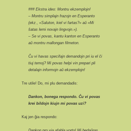
### Ekstra ideo: Montru ekzemplojn!
– Montru simplajn frazojn en Esperanto
(ekz., «Saluton, kiel vi fartas?» aŭ «Mi
ŝatas lerni novajn lingvojn.»).
– Se vi povas, kantu kanton en Esperanto
aŭ montru mallongan filmeton.
Ĉu vi havas specifajn demandojn pri iu el ĉi
tiuj temoj? Mi povas helpi vin prepari pli
detalajn informojn aŭ ekzemplojn!
Tre utile! Do, mi plu demandadis:
Dankon, bonega respondo. Ĉu vi povas
krei bildojn kiujn mi povas uzi?
Kaj jen ĝia respondo:
Dankon pro via afabla vorto! Mi bedaŭras,