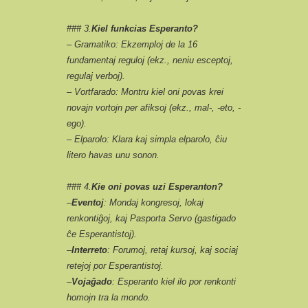
### 3.
Kiel funkcias Esperanto?
– Gramatiko: Ekzemploj de la 16
fundamentaj reguloj (ekz., neniu esceptoj,
regulaj verboj).
– Vortfarado: Montru kiel oni povas krei
novajn vortojn per afiksoj (ekz., mal-, -eto, -
ego).
– Elparolo: Klara kaj simpla elparolo, ĉiu
litero havas unu sonon.
### 4.
Kie oni povas uzi Esperanton?
–
Eventoj
: Mondaj kongresoj, lokaj
renkontiĝoj, kaj Pasporta Servo (gastigado
ĉe Esperantistoj).
–
Interreto
: Forumoj, retaj kursoj, kaj sociaj
retejoj por Esperantistoj.
–
Vojaĝado
: Esperanto kiel ilo por renkonti
homojn tra la mondo.