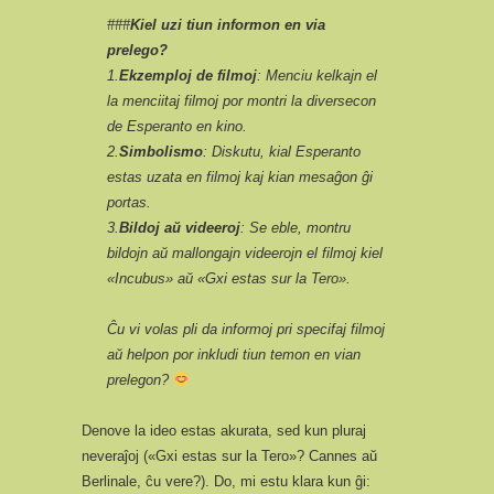
###
Kiel uzi tiun informon en via
prelego?
1.
Ekzemploj de filmoj
: Menciu kelkajn el
la menciitaj filmoj por montri la diversecon
de Esperanto en kino.
2.
Simbolismo
: Diskutu, kial Esperanto
estas uzata en filmoj kaj kian mesaĝon ĝi
portas.
3.
Bildoj aŭ videeroj
: Se eble, montru
bildojn aŭ mallongajn videerojn el filmoj kiel
«Incubus» aŭ «Gxi estas sur la Tero».
Ĉu vi volas pli da informoj pri specifaj filmoj
aŭ helpon por inkludi tiun temon en vian
prelegon?
Denove la ideo estas akurata, sed kun pluraj
neveraĵoj («Gxi estas sur la Tero»? Cannes aŭ
Berlinale, ĉu vere?). Do, mi estu klara kun ĝi: