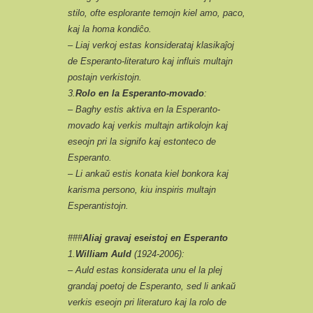
stilo, ofte esplorante temojn kiel amo, paco,
kaj la homa kondiĉo.
– Liaj verkoj estas konsiderataj klasikaĵoj
de Esperanto-literaturo kaj influis multajn
postajn verkistojn.
3.
Rolo en la Esperanto-movado
:
– Baghy estis aktiva en la Esperanto-
movado kaj verkis multajn artikolojn kaj
eseojn pri la signifo kaj estonteco de
Esperanto.
– Li ankaŭ estis konata kiel bonkora kaj
karisma persono, kiu inspiris multajn
Esperantistojn.
###
Aliaj gravaj eseistoj en Esperanto
1.
William Auld
(1924-2006):
– Auld estas konsiderata unu el la plej
grandaj poetoj de Esperanto, sed li ankaŭ
verkis eseojn pri literaturo kaj la rolo de