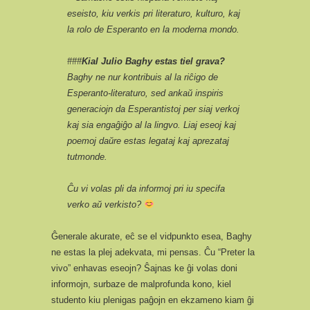
eseisto, kiu verkis pri literaturo, kulturo, kaj
la rolo de Esperanto en la moderna mondo.
###
Kial Julio Baghy estas tiel grava?
Baghy ne nur kontribuis al la riĉigo de
Esperanto-literaturo, sed ankaŭ inspiris
generaciojn da Esperantistoj per siaj verkoj
kaj sia engaĝiĝo al la lingvo. Liaj eseoj kaj
poemoj daŭre estas legataj kaj aprezataj
tutmonde.
Ĉu vi volas pli da informoj pri iu specifa
verko aŭ verkisto?
Ĝenerale akurate, eĉ se el vidpunkto esea, Baghy
ne estas la plej adekvata, mi pensas. Ĉu “Preter la
vivo” enhavas eseojn? Ŝajnas ke ĝi volas doni
informojn, surbaze de malprofunda kono, kiel
studento kiu plenigas paĝojn en ekzameno kiam ĝi