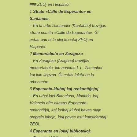
### ZEOj en Hispanio:
1.
Strato «Calle de Esperanto» en
Santander
:
– En la urbo Santander (Kantabrio) troviĝas
strato nomita «Calle de Esperanto». Ĝi
estas unu el la plej konataj ZEOj en
Hispanio.
2.
Memortabulo en Zaragozo
:
– En Zaragozo (Aragono) troviĝas
memortabulo, kiu honoras L.L. Zamenhof
kaj lian lingvon. Ĝi estas lokita en la
urbocentro.
3.
Esperanto-kluboj kaj renkontiĝejoj
:
– En urboj kiel Barcelono, Madrido, kaj
Valencio ofte okazas Esperanto-
renkontiĝoj, kaj kelkaj kluboj havas siajn
proprajn lokojn, kiuj povas esti konsiderataj
ZEOj.
4.
Esperanto en lokaj bibliotekoj
: