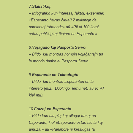
7.
Statistikoj
:
– Infografiko kun interesaj faktoj, ekzemple:
«Esperanto havas ĉirkaŭ 2 milionojn da
parolantoj tutmonde» aŭ «Pli ol 100 libroj
estas publikigitaj ĉiujare en Esperanto.»
8.
Vojaĝado kaj Pasporta Servo
:
– Bildo, kiu montras homojn vojaĝantajn tra
la mondo danke al Pasporta Servo.
9.
Esperanto en Teknologio
:
– Bildo, kiu montras Esperanton en la
interreto (ekz., Duolingo, lernu.net, aŭ eĉ AI
kiel mi!).
10.
Frazoj en Esperanto
:
– Bildo kun simplaj kaj allogaj frazoj en
Esperanto, kiel «Esperanto estas facila kaj
amuza!» aŭ «Parlabore ni kreskigas la