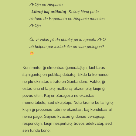
ZEOjn en Hispanio.
–
Libroj kaj artikoloj
: Kelkaj libroj pri la
historio de Esperanto en Hispanio mencias
ZEOjn.
Ĉu vi volas pli da detaloj pri iu specifa ZEO
aŭ helpon por inkludi ilin en vian prelegon?
Konfirmite: ĝi elmontras ĝeneralaĵojn, kiel faras
ŝajnigantoj en publikaj debatoj. Ekde la komenco:
ne plu ekzistas strato en Santandero. Fakte, ĝi
estas unu el la plej malbonaj ekzemploj kiujn ĝi
povus eltiri. Kaj en Zaragozo ne ekzistas
memortabulo, sed skulptaĵo. Notu krome ke la ligiloj
kiujn ĝi proponas tute ne ekzistas, kaj kondukas al
neniu paĝo. Ŝajnas kvazaŭ ĝi donas
verŝajnajn
respondojn, kiujn nespertuloj trovos adekvataj, sed
sen funda kono.