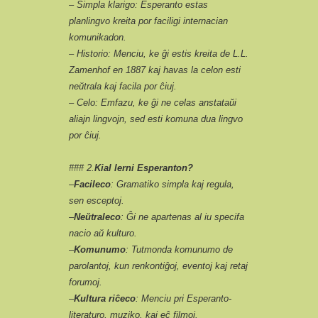
– Simpla klarigo: Esperanto estas
planlingvo kreita por faciligi internacian
komunikadon.
– Historio: Menciu, ke ĝi estis kreita de L.L.
Zamenhof en 1887 kaj havas la celon esti
neŭtrala kaj facila por ĉiuj.
– Celo: Emfazu, ke ĝi ne celas anstataŭi
aliajn lingvojn, sed esti komuna dua lingvo
por ĉiuj.
### 2.
Kial lerni Esperanton?
–
Facileco
: Gramatiko simpla kaj regula,
sen esceptoj.
–
Neŭtraleco
: Ĝi ne apartenas al iu specifa
nacio aŭ kulturo.
–
Komunumo
: Tutmonda komunumo de
parolantoj, kun renkontiĝoj, eventoj kaj retaj
forumoj.
–
Kultura riĉeco
: Menciu pri Esperanto-
literaturo, muziko, kaj eĉ filmoj.