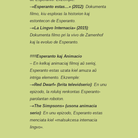
–
«Esperanto estas…» (2012)
: Dokumenta
filmo, kiu esploras la historion kaj
estontecon de Esperanto.
–
«La Lingvo Internacia» (2015)
:
Dokumenta filmo pri la vivo de Zamenhof
kaj la evoluo de Esperanto.
###
Esperanto kaj Animacio
– En kelkaj animaciaj filmoj aŭ serioj,
Esperanto estas uzata kiel amuza aŭ
intriga elemento. Ekzemple:
–
«Red Dwarf» (brita televidserio)
: En unu
epizodo, la roluloj renkontas Esperanto-
parolantan roboton.
–
«The Simpsons» (usona animacia
serio)
: En unu epizodo, Esperanto estas
menciata kiel «malsukcesa internacia
lingvo».