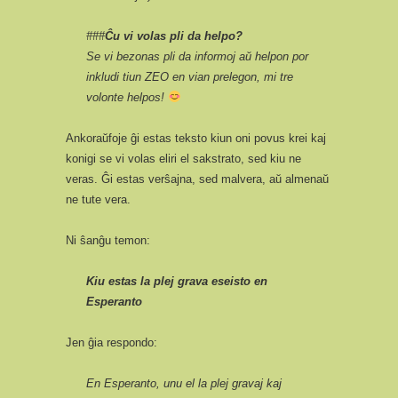
###
Ĉu vi volas pli da helpo?
Se vi bezonas pli da informoj aŭ helpon por
inkludi tiun ZEO en vian prelegon, mi tre
volonte helpos!
Ankoraŭfoje ĝi estas teksto kiun oni povus krei kaj
konigi se vi volas eliri el sakstrato, sed kiu ne
veras. Ĝi estas verŝajna, sed malvera, aŭ almenaŭ
ne tute vera.
Ni ŝanĝu temon:
Kiu estas la plej grava eseisto en
Esperanto
Jen ĝia respondo:
En Esperanto, unu el la plej gravaj kaj