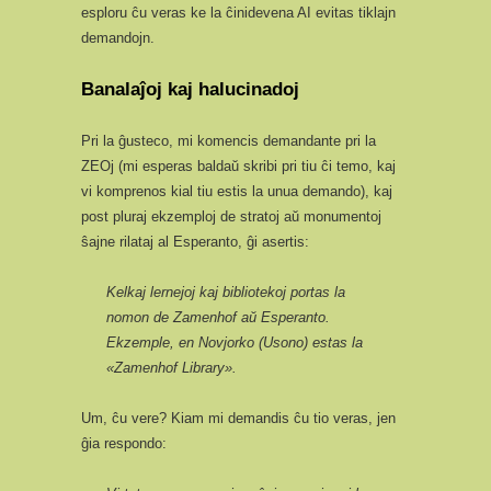
esploru ĉu veras ke la ĉinidevena AI evitas tiklajn
demandojn.
Banalaĵoj kaj halucinadoj
Pri la ĝusteco, mi komencis demandante pri la
ZEOj (mi esperas baldaŭ skribi pri tiu ĉi temo, kaj
vi komprenos kial tiu estis la unua demando), kaj
post pluraj ekzemploj de stratoj aŭ monumentoj
ŝajne rilataj al Esperanto, ĝi asertis:
Kelkaj lernejoj kaj bibliotekoj portas la
nomon de Zamenhof aŭ Esperanto.
Ekzemple, en Novjorko (Usono) estas la
«Zamenhof Library».
Um, ĉu vere? Kiam mi demandis ĉu tio veras, jen
ĝia respondo: