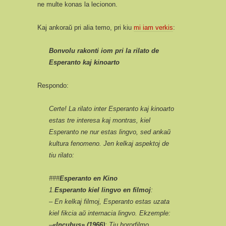
ne multe konas la lecionon.
Kaj ankoraŭ pri alia temo, pri kiu
mi iam verkis
:
Bonvolu rakonti iom pri la rilato de
Esperanto kaj kinoarto
Respondo:
Certe! La rilato inter Esperanto kaj kinoarto
estas tre interesa kaj montras, kiel
Esperanto ne nur estas lingvo, sed ankaŭ
kultura fenomeno. Jen kelkaj aspektoj de
tiu rilato:
###
Esperanto en Kino
1.
Esperanto kiel lingvo en filmoj
:
– En kelkaj filmoj, Esperanto estas uzata
kiel fikcia aŭ internacia lingvo. Ekzemple:
–
«Incubus» (1966)
: Tiu hororfilmo,