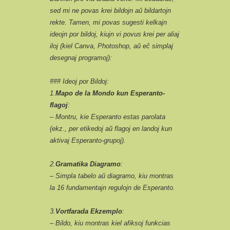
sed mi ne povas krei bildojn aŭ bildartojn
rekte. Tamen, mi povas sugesti kelkajn
ideojn por bildoj, kiujn vi povus krei per aliaj
iloj (kiel Canva, Photoshop, aŭ eĉ simplaj
desegnaj programoj):
### Ideoj por Bildoj:
1.
Mapo de la Mondo kun Esperanto-
flagoj
:
– Montru, kie Esperanto estas parolata
(ekz., per etikedoj aŭ flagoj en landoj kun
aktivaj Esperanto-grupoj).
2.
Gramatika Diagramo
:
– Simpla tabelo aŭ diagramo, kiu montras
la 16 fundamentajn regulojn de Esperanto.
3.
Vortfarada Ekzemplo
:
– Bildo, kiu montras kiel afiksoj funkcias