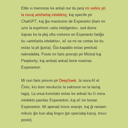
Eble vi memoras ke antaŭ nur du jaroj
mi verkis pri
la novaj artefaritaj intelektoj
, kaj specife pri
ChatGPT
, kaj ĝia mastrumo de Esperanto (tiam mi
uzis la esprimon
«arta inteligento»
, sed dume
ŝajnas ke la plej ofta vortumo en Esperanto fariĝis
tiu
«artefarita intelekto»
, eĉ se mi ne certas ke tiu
estas la pli ĝusta). Ĝia kapablo estas preskaŭ
nekredebla. Poste mi faris provojn pri Mistral kaj
Perplexity, kaj ambaŭ ankaŭ bone mastras
Esperanton.
Mi nun faris provon pri
DeepSeek
, la nova AI el
Ĉinio, kiu tiom revoluciis la sektoron en la lastaj
tagoj. La unua konstato estas ke ankaŭ tiu ĉi nova
intelekto
parolas Esperanton, kaj eĉ tre bonan
Esperanton. Mi apenaŭ trovis erarojn, kaj ĝi neniam
miksis ĝin kun aliaj lingvo (pri specialaj kazoj, trovu
poste).