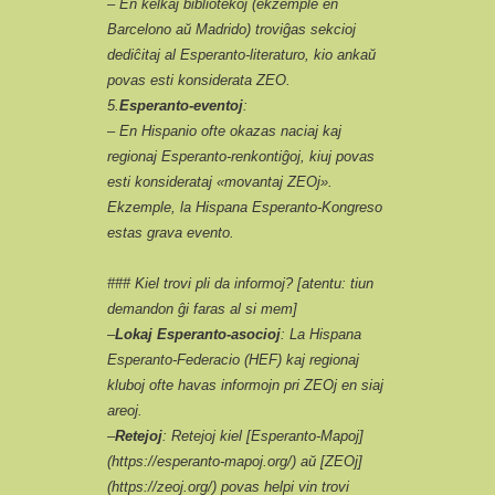
– En kelkaj bibliotekoj (ekzemple en
Barcelono aŭ Madrido) troviĝas sekcioj
dediĉitaj al Esperanto-literaturo, kio ankaŭ
povas esti konsiderata ZEO.
5.
Esperanto-eventoj
:
– En Hispanio ofte okazas naciaj kaj
regionaj Esperanto-renkontiĝoj, kiuj povas
esti konsiderataj «movantaj ZEOj».
Ekzemple, la Hispana Esperanto-Kongreso
estas grava evento.
### Kiel trovi pli da informoj? [atentu: tiun
demandon ĝi faras al si mem]
–
Lokaj Esperanto-asocioj
: La Hispana
Esperanto-Federacio (HEF) kaj regionaj
kluboj ofte havas informojn pri ZEOj en siaj
areoj.
–
Retejoj
: Retejoj kiel [Esperanto-Mapoj]
(https://esperanto-mapoj.org/) aŭ [ZEOj]
(https://zeoj.org/) povas helpi vin trovi