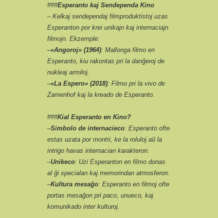
###
Esperanto kaj Sendependa Kino
– Kelkaj sendependaj filmproduktistoj uzas
Esperanton por krei unikajn kaj internaciajn
filmojn. Ekzemple:
–
«Angoroj» (1964)
: Mallonga filmo en
Esperanto, kiu rakontas pri la danĝeroj de
nukleaj armiloj.
–
«La Espero» (2018)
: Filmo pri la vivo de
Zamenhof kaj la kreado de Esperanto.
###
Kial Esperanto en Kino?
–
Simbolo de internacieco
: Esperanto ofte
estas uzata por montri, ke la roluloj aŭ la
intrigo havas internacian karakteron.
–
Unikeco
: Uzi Esperanton en filmo donas
al ĝi specialan kaj memorindan atmosferon.
–
Kultura mesaĝo
: Esperanto en filmoj ofte
portas mesaĝon pri paco, unueco, kaj
komunikado inter kulturoj.