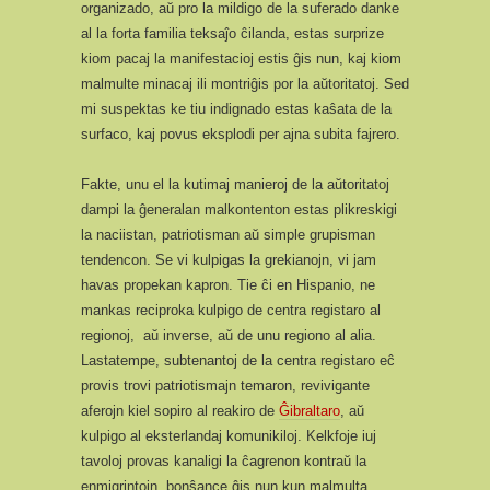
organizado, aŭ pro la mildigo de la suferado danke
al la forta familia teksaĵo ĉilanda, estas surprize
kiom pacaj la manifestacioj estis ĝis nun, kaj kiom
malmulte minacaj ili montriĝis por la aŭtoritatoj. Sed
mi suspektas ke tiu indignado estas kaŝata de la
surfaco, kaj povus eksplodi per ajna subita fajrero.
Fakte, unu el la kutimaj manieroj de la aŭtoritatoj
dampi la ĝeneralan malkontenton estas plikreskigi
la naciistan, patriotisman aŭ simple grupisman
tendencon. Se vi kulpigas la grekianojn, vi jam
havas propekan kapron. Tie ĉi en Hispanio, ne
mankas reciproka kulpigo de centra registaro al
regionoj, aŭ inverse, aŭ de unu regiono al alia.
Lastatempe, subtenantoj de la centra registaro eĉ
provis trovi patriotismajn temaron, revivigante
aferojn kiel sopiro al reakiro de
Ĝibraltaro
, aŭ
kulpigo al eksterlandaj komunikiloj. Kelkfoje iuj
tavoloj provas kanaligi la ĉagrenon kontraŭ la
enmigrintojn, bonŝance ĝis nun kun malmulta