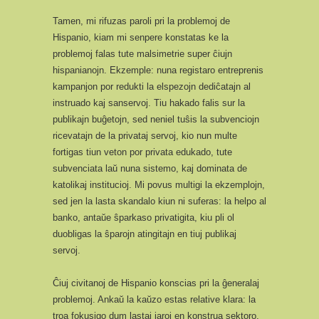
Tamen, mi rifuzas paroli pri la problemoj de
Hispanio, kiam mi senpere konstatas ke la
problemoj falas tute malsimetrie super ĉiujn
hispanianojn. Ekzemple: nuna registaro entreprenis
kampanjon por redukti la elspezojn dediĉatajn al
instruado kaj sanservoj. Tiu hakado falis sur la
publikajn buĝetojn, sed neniel tuŝis la subvenciojn
ricevatajn de la privataj servoj, kio nun multe
fortigas tiun veton por privata edukado, tute
subvenciata laŭ nuna sistemo, kaj dominata de
katolikaj institucioj. Mi povus multigi la ekzemplojn,
sed jen la lasta skandalo kiun ni suferas: la helpo al
banko, antaŭe ŝparkaso privatigita, kiu pli ol
duobligas la ŝparojn atingitajn en tiuj publikaj
servoj.
Ĉiuj civitanoj de Hispanio konscias pri la ĝeneralaj
problemoj. Ankaŭ la kaŭzo estas relative klara: la
troa fokusigo dum lastaj jaroj en konstrua sektoro,