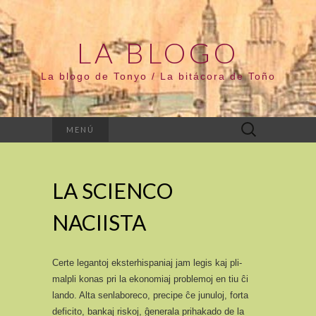
LA BLOGO
La blogo de Tonyo / La bitácora de Toño
Buscar:
MENÚ
LA SCIENCO
NACIISTA
Certe legantoj eksterhispaniaj jam legis kaj pli-
malpli konas pri la ekonomiaj problemoj en tiu ĉi
lando. Alta senlaboreco, precipe ĉe junuloj, forta
deficito, bankaj riskoj, ĝenerala prihakado de la