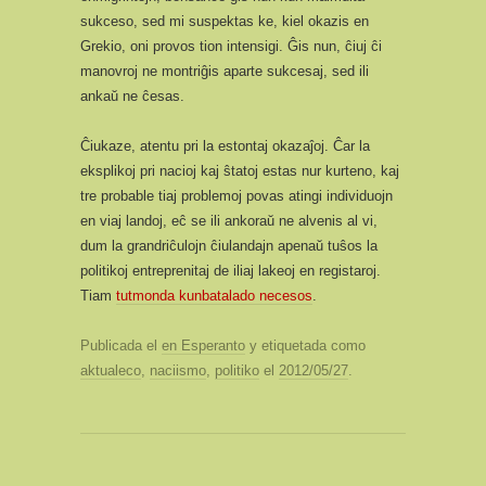
sukceso, sed mi suspektas ke, kiel okazis en
Grekio, oni provos tion intensigi. Ĝis nun, ĉiuj ĉi
manovroj ne montriĝis aparte sukcesaj, sed ili
ankaŭ ne ĉesas.
Ĉiukaze, atentu pri la estontaj okazaĵoj. Ĉar la
eksplikoj pri nacioj kaj ŝtatoj estas nur kurteno, kaj
tre probable tiaj problemoj povas atingi individuojn
en viaj landoj, eĉ se ili ankoraŭ ne alvenis al vi,
dum la grandriĉulojn ĉiulandajn apenaŭ tuŝos la
politikoj entreprenitaj de iliaj lakeoj en registaroj.
Tiam
tutmonda kunbatalado necesos
.
Publicada el
en Esperanto
y etiquetada como
aktualeco
,
naciismo
,
politiko
el
2012/05/27
.