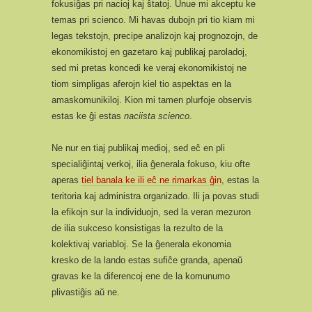
fokusiĝas pri nacioj kaj ŝtatoj. Unue mi akceptu ke
temas pri scienco. Mi havas dubojn pri tio kiam mi
legas tekstojn, precipe analizojn kaj prognozojn, de
ekonomikistoj en gazetaro kaj publikaj paroladoj,
sed mi pretas koncedi ke veraj ekonomikistoj ne
tiom simpligas aferojn kiel tio aspektas en la
amaskomunikiloj. Kion mi tamen plurfoje observis
estas ke ĝi estas
naciista scienco
.
Ne nur en tiaj publikaj medioj, sed eĉ en pli
specialiĝintaj verkoj, ilia ĝenerala fokuso, kiu ofte
aperas
tiel banala ke ili eĉ ne rimarkas ĝin
, estas la
teritoria kaj administra organizado. Ili ja povas studi
la efikojn sur la individuojn, sed la veran mezuron
de ilia sukceso konsistigas la rezulto de la
kolektivaj variabloj. Se la ĝenerala ekonomia
kresko de la lando estas sufiĉe granda, apenaŭ
gravas ke la diferencoj ene de la komunumo
plivastiĝis aŭ ne.