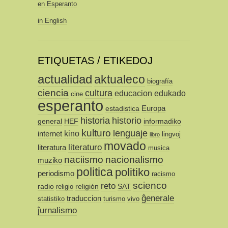
en Esperanto
in English
ETIQUETAS / ETIKEDOJ
actualidad
aktualeco
biografía
ciencia
cultura
educacion
edukado
cine
esperanto
Europa
estadistica
historia
historio
general
HEF
informadiko
kulturo
lenguaje
kino
internet
lingvoj
libro
movado
literaturo
literatura
musica
naciismo
nacionalismo
muziko
politica
politiko
periodismo
racismo
scienco
reto
radio
religión
SAT
religio
ĝenerale
traduccion
statistiko
turismo
vivo
ĵurnalismo