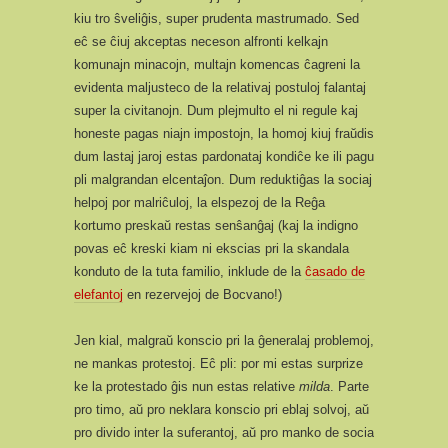
kiu tro ŝveliĝis, super prudenta mastrumado. Sed
eĉ se ĉiuj akceptas neceson alfronti kelkajn
komunajn minacojn, multajn komencas ĉagreni la
evidenta maljusteco de la relativaj postuloj falantaj
super la civitanojn. Dum plejmulto el ni regule kaj
honeste pagas niajn impostojn, la homoj kiuj fraŭdis
dum lastaj jaroj estas pardonataj kondiĉe ke ili pagu
pli malgrandan elcentaĵon. Dum reduktiĝas la sociaj
helpoj por malriĉuloj, la elspezoj de la Reĝa
kortumo preskaŭ restas senŝanĝaj (kaj la indigno
povas eĉ kreski kiam ni ekscias pri la skandala
konduto de la tuta familio, inklude de la
ĉasado de
elefantoj
en rezervejoj de Bocvano!)
Jen kial, malgraŭ konscio pri la ĝeneralaj problemoj,
ne mankas protestoj. Eĉ pli: por mi estas surprize
ke la protestado ĝis nun estas relative
milda
. Parte
pro timo, aŭ pro neklara konscio pri eblaj solvoj, aŭ
pro divido inter la suferantoj, aŭ pro manko de socia