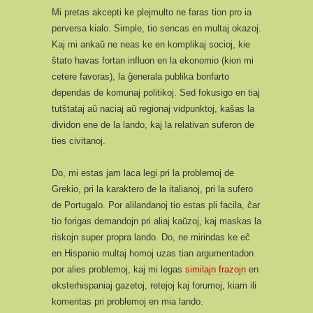
Mi pretas akcepti ke plejmulto ne faras tion pro ia
perversa kialo. Simple, tio sencas en multaj okazoj.
Kaj mi ankaŭ ne neas ke en komplikaj socioj, kie
ŝtato havas fortan influon en la ekonomio (kion mi
cetere favoras), la ĝenerala publika bonfarto
dependas de komunaj politikoj. Sed fokusigo en tiaj
tutŝtataj aŭ naciaj aŭ regionaj vidpunktoj, kaŝas la
dividon ene de la lando, kaj la relativan suferon de
ties civitanoj.
Do, mi estas jam laca legi pri la problemoj de
Grekio, pri la karaktero de la italianoj, pri la sufero
de Portugalo. Por alilandanoj tio estas pli facila, ĉar
tio forigas demandojn pri aliaj kaŭzoj, kaj maskas la
riskojn super propra lando. Do, ne mirindas ke eĉ
en Hispanio multaj homoj uzas tian argumentadon
por alies problemoj, kaj mi legas
similajn frazojn
en
eksterhispaniaj gazetoj, retejoj kaj forumoj, kiam ili
komentas pri problemoj en mia lando.