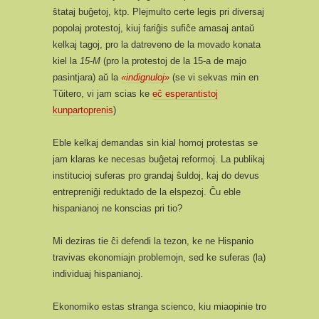
ŝtataj buĝetoj, ktp. Plejmulto certe legis pri diversaj
popolaj protestoj, kiuj fariĝis sufiĉe amasaj antaŭ
kelkaj tagoj, pro la datreveno de la movado konata
kiel la
15-M
(pro la protestoj de la 15-a de majo
pasintjara) aŭ la
«indignuloj»
(se vi sekvas min en
Tŭitero, vi jam scias ke
eĉ esperantistoj
kunpartoprenis
)
Eble kelkaj demandas sin kial homoj protestas se
jam klaras ke necesas buĝetaj reformoj. La publikaj
institucioj suferas pro grandaj ŝuldoj, kaj do devus
entrepreniĝi reduktado de la elspezoj. Ĉu eble
hispanianoj ne konscias pri tio?
Mi deziras tie ĉi defendi la tezon, ke ne Hispanio
travivas ekonomiajn problemojn, sed ke suferas (la)
individuaj hispanianoj.
Ekonomiko estas stranga scienco, kiu miaopinie tro