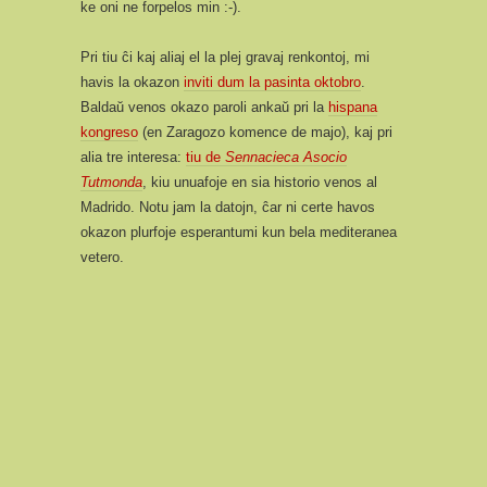
ke oni ne forpelos min :-).
Pri tiu ĉi kaj aliaj el la plej gravaj renkontoj, mi
havis la okazon
inviti dum la pasinta oktobro
.
Baldaŭ venos okazo paroli ankaŭ pri la
hispana
kongreso
(en Zaragozo komence de majo), kaj pri
alia tre interesa:
tiu de
Sennacieca Asocio
Tutmonda
, kiu unuafoje en sia historio venos al
Madrido. Notu jam la datojn, ĉar ni certe havos
okazon plurfoje esperantumi kun bela mediteranea
vetero.