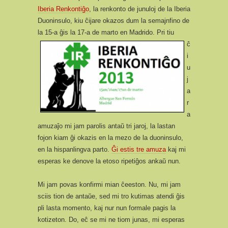
Iberia Renkontiĝo
, la renkonto de junuloj de la Iberia
Duoninsulo, kiu ĉijare okazos dum la semajnfino de
la 15-a ĝis la 17-a de marto en Madrido.
Pri tiu
ĉ
i
u
j
a
r
a
amuzaĵo mi jam parolis antaŭ tri jaroj, la lastan
fojon kiam ĝi okazis en la mezo de la duoninsulo,
en la hispanlingva parto.
Ĝi estis tre amuza
kaj mi
esperas ke denove la etoso ripetiĝos ankaŭ nun.
Mi jam povas konfirmi mian ĉeeston. Nu, mi jam
sciis tion de antaŭe, sed mi tro kutimas atendi ĝis
pli lasta momento, kaj nur nun formale pagis la
kotizeton. Do, eĉ se mi ne tiom junas, mi esperas