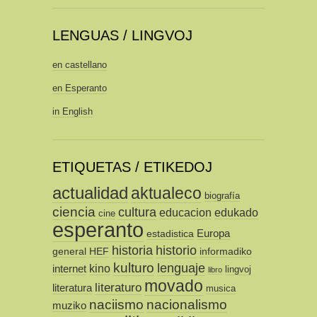
LENGUAS / LINGVOJ
en castellano
en Esperanto
in English
ETIQUETAS / ETIKEDOJ
actualidad
aktualeco
biografía
ciencia
cultura
educacion
edukado
cine
esperanto
Europa
estadistica
historia
historio
general
HEF
informadiko
kulturo
lenguaje
kino
internet
lingvoj
libro
movado
literaturo
literatura
musica
naciismo
nacionalismo
muziko