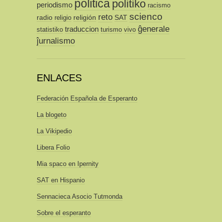
politica
politiko
periodismo
racismo
scienco
reto
radio
religión
SAT
religio
ĝenerale
traduccion
statistiko
turismo
vivo
ĵurnalismo
ENLACES
Federación Española de Esperanto
La blogeto
La Vikipedio
Libera Folio
Mia spaco en Ipernity
SAT en Hispanio
Sennacieca Asocio Tutmonda
Sobre el esperanto