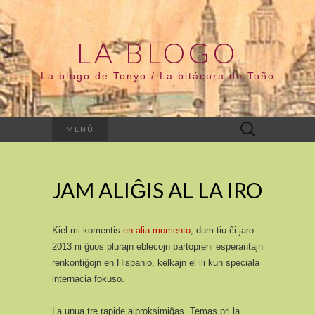
LA BLOGO
La blogo de Tonyo / La bitácora de Toño
Buscar:
MENÚ
JAM ALIĜIS AL LA IRO
Kiel mi komentis
en alia momento
, dum tiu ĉi jaro
2013 ni ĝuos plurajn eblecojn partopreni esperantajn
renkontiĝojn en Hispanio, kelkajn el ili kun speciala
internacia fokuso.
La unua tre rapide alproksimiĝas. Temas pri la