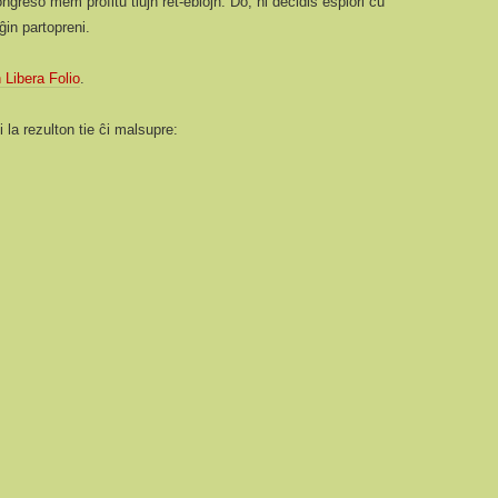
ngreso mem profitu tiujn ret-eblojn. Do, ni decidis esplori ĉu
in partopreni.
n Libera Folio
.
 la rezulton tie ĉi malsupre: