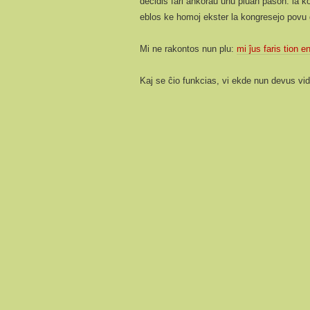
decidis fari ankoraŭ unu pluan paŝon: la ko
eblos ke homoj ekster la kongresejo povu ĝ
Mi ne rakontos nun plu:
mi ĵus faris tion e
Kaj se ĉio funkcias, vi ekde nun devus vidi