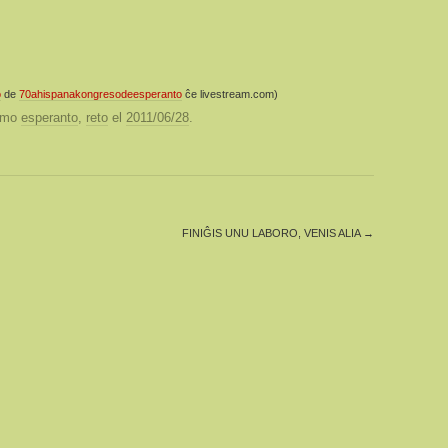
o
de
70ahispanakongresodeesperanto
ĉe livestream.com)
como
esperanto
,
reto
el
2011/06/28
.
FINIĜIS UNU LABORO, VENIS ALIA
→