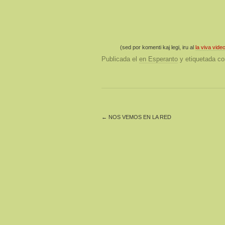
(sed por komenti kaj legi, iru al
la viva vide
Publicada el
en Esperanto
y etiquetada 
←
NOS VEMOS EN LA RED