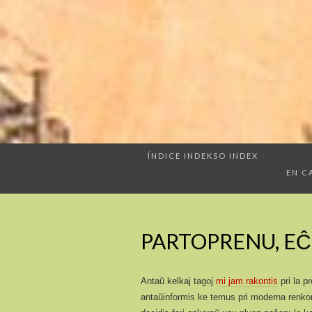
ÍNDICE INDEKSO INDEX
EN C
PARTOPRENU, EĈ
Antaŭ kelkaj tagoj
mi jam rakontis
pri la p
antaŭinformis ke temus pri moderna renkont