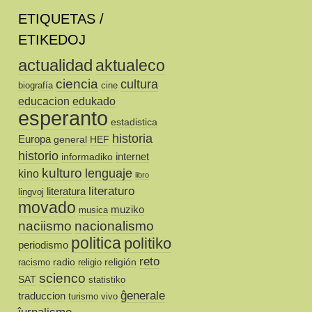
ETIQUETAS /
ETIKEDOJ
actualidad
aktualeco
ciencia
cultura
biografía
cine
educacion
edukado
esperanto
estadistica
historia
Europa
general
HEF
historio
internet
informadiko
kulturo
lenguaje
kino
libro
literaturo
literatura
lingvoj
movado
muziko
musica
naciismo
nacionalismo
politica
politiko
periodismo
reto
radio
religión
racismo
religio
scienco
SAT
statistiko
ĝenerale
traduccion
turismo
vivo
ĵurnalismo