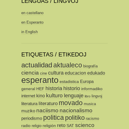
LENGUAS / LINGVOJ
en castellano
en Esperanto
in English
ETIQUETAS / ETIKEDOJ
actualidad
aktualeco
biografía
ciencia
cultura
educacion
edukado
cine
esperanto
Europa
estadistica
historia
historio
general
HEF
informadiko
kulturo
lenguaje
kino
internet
lingvoj
libro
movado
literaturo
literatura
musica
naciismo
nacionalismo
muziko
politica
politiko
periodismo
racismo
scienco
reto
radio
religión
SAT
religio