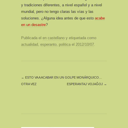
y tradiciones diferentes, a nivel español y a nivel
mundial, pero no tengo claras las vías y las
soluciones. ¿Alguna idea antes de que esto
acabe
en un desastre
?
Publicada el
en castellano
y etiquetada como
actualidad
,
esperanto
,
politica
el
2012/10/07
.
←
ESTO VA A ACABAR EN UN GOLPE MONÁRQUICO…
OTRA VEZ
ESPERANTAJ VOJAĜOJ
→